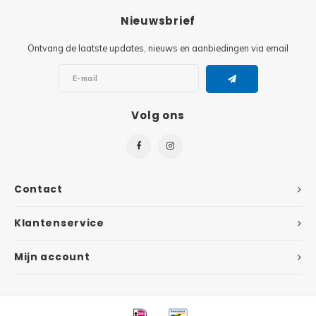
Nieuwsbrief
Super
Minifiguren
Ontvang de laatste updates, nieuws en aanbiedingen via email
Super
Minions
Disney
Ninjago
Volg ons
Disney
Overwatch
Minif
Speed Champions
Contact
The L
Star Wars
Klantenservice
Batma
Super Heroes
Mijn account
Batma
Super Mario
Dunge
Technic