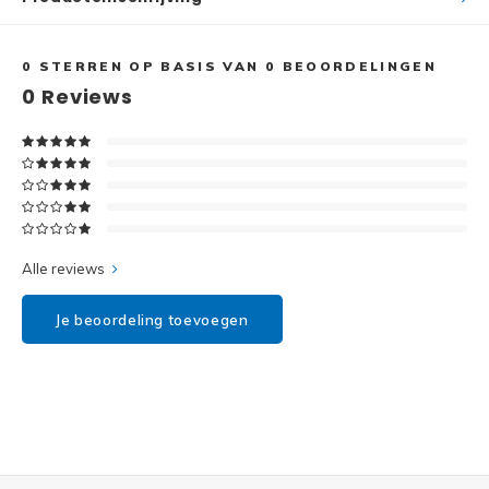
Disney
Minifi
Dots
0
STERREN OP BASIS VAN
0
BEOORDELINGEN
0
Reviews
Minifi
Duplo
DC Su
Exclusive
Marve
Friends
The M
Alle reviews
Harry Potter
Je beoordeling toevoegen
Super
Hidden Side
Super
Ideas
Super
Jurassic World
Super
Minecraft