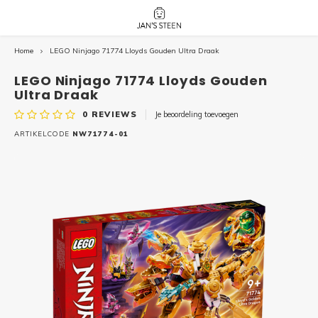
Home
LEGO Ninjago 71774 Lloyds Gouden Ultra Draak
Hoofdmenu / nieuw!
Hoofdmenu 
Hoofdmenu 
botanicals 
botanicals 
Nieuw!
LEGO Ninjago 71774 Lloyds Gouden
avatar / i
avat
friends / h
Ultra Draak
0
REVIEWS
Je beoordeling toevoegen
Architecture
ARTIKELCODE
NW71774-01
Peppa
Harry
Pokemon
Harry
Editions
Loone
Batman
Vidiyo
City
Marve
Classic