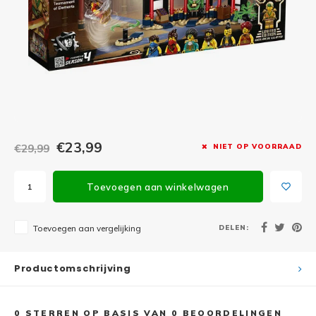
Minifi
Botanicals
Minifi
Gabby's Dollhouse
Minifi
Animal Crossing
Minifi
DREAMZzz
Minifi
€23,99
€29,99
NIET OP VOORRAAD
Sonic the Hedgehog
Minifi
Avatar
Toevoegen aan winkelwagen
Minifi
ICONS™
DELEN:
Toevoegen aan vergelijking
Minifi
Creator 3 in 1
Productomschrijving
Minifi
Creator Expert
0
STERREN OP BASIS VAN
0
BEOORDELINGEN
Minifi