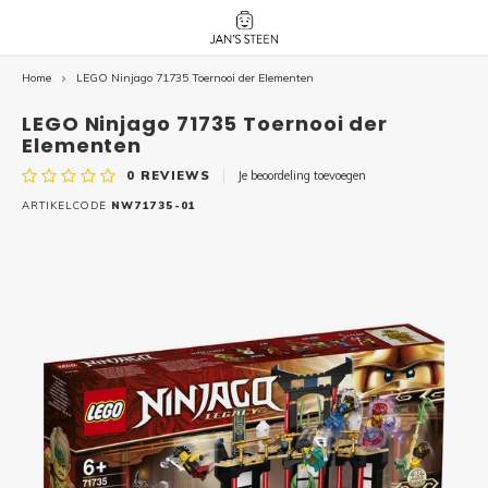
Home
LEGO Ninjago 71735 Toernooi der Elementen
Hoofdmenu / nieuw!
Hoofdmenu 
Hoofdmenu 
botanicals 
botanicals 
Nieuw!
LEGO Ninjago 71735 Toernooi der
avatar / i
avat
friends / h
Elementen
0
REVIEWS
Je beoordeling toevoegen
Architecture
ARTIKELCODE
NW71735-01
Peppa
Harry
Pokemon
Harry
Editions
Loone
Batman
Vidiyo
City
Marve
Classic