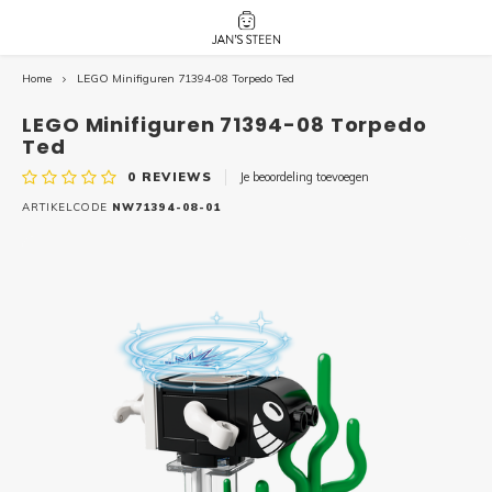
Home
LEGO Minifiguren 71394-08 Torpedo Ted
Hoofdmenu / nieuw!
Hoofdmenu 
Hoofdmenu 
botanicals 
botanicals 
Nieuw!
LEGO Minifiguren 71394-08 Torpedo
avatar / i
avat
friends / h
Ted
0
REVIEWS
Je beoordeling toevoegen
Architecture
ARTIKELCODE
NW71394-08-01
Peppa
Harry
Pokemon
Harry
Editions
Loone
Batman
Vidiyo
City
Marve
Classic