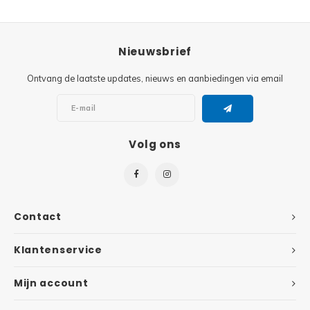
Super
Minifiguren
Nieuwsbrief
Super
Minions
Ontvang de laatste updates, nieuws en aanbiedingen via email
Disney
Ninjago
Disney
Overwatch
Volg ons
Minif
Speed Champions
The L
Star Wars
Contact
Batma
Super Heroes
Klantenservice
Batma
Super Mario
Mijn account
Dunge
Technic