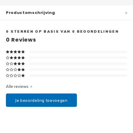
Disney
Productomschrijving
Minifi
Dots
Minifi
Duplo
0
STERREN OP BASIS VAN
0
BEOORDELINGEN
0
Reviews
DC Su
Exclusive
Marve
Friends
The M
Harry Potter
Alle reviews
Super
Hidden Side
Je beoordeling toevoegen
Super
Ideas
Super
Jurassic World
Super
Minecraft