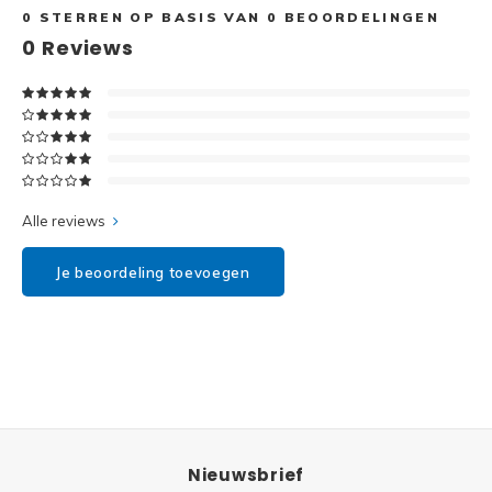
Disney
0
STERREN OP BASIS VAN
0
BEOORDELINGEN
0
Reviews
Minifi
Dots
Minifi
Duplo
DC Su
Exclusive
Marve
Alle reviews
Friends
The M
Je beoordeling toevoegen
Harry Potter
Super
Hidden Side
Super
Ideas
Super
Jurassic World
Nieuwsbrief
Super
Minecraft