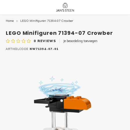
Home
LEGO Minifiguren 71394-07 Crowber
Hoofdmenu / nieuw!
Hoofdmenu 
Hoofdmenu 
botanicals 
botanicals 
Nieuw!
LEGO Minifiguren 71394-07 Crowber
avatar / i
avat
friends / h
0
REVIEWS
Je beoordeling toevoegen
Architecture
ARTIKELCODE
NW71394-07-01
Peppa
Harry
Pokemon
Harry
Editions
Loone
Batman
Vidiyo
City
Marve
Classic