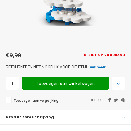
Minifi
Botanicals
Minifi
Gabby's Dollhouse
Minifi
Animal Crossing
Minifi
DREAMZzz
€9,99
NIET OP VOORRAAD
Minifi
Sonic the Hedgehog
RETOURNEREN NIET MOGELIJK VOOR DIT ITEM!
Lees meer
Minifi
Avatar
Toevoegen aan winkelwagen
Minifi
ICONS™
DELEN:
Toevoegen aan vergelijking
Minifi
Creator 3 in 1
Minifi
Productomschrijving
Creator Expert
Minifi