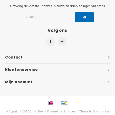
Ontvang de laatste updates, nieuws en aanbiedingen via email
Super
Minifiguren
Super
Minions
Volg ons
Disney
Ninjago
Disney
Overwatch
Contact
Minif
Speed Champions
Klantenservice
The L
Star Wars
Mijn account
Batma
Super Heroes
Batma
Super Mario
Dunge
© Copyright 2026 Jan's Steen - Powered by
Lightspeed
- Theme by
Shopmonkey
Technic