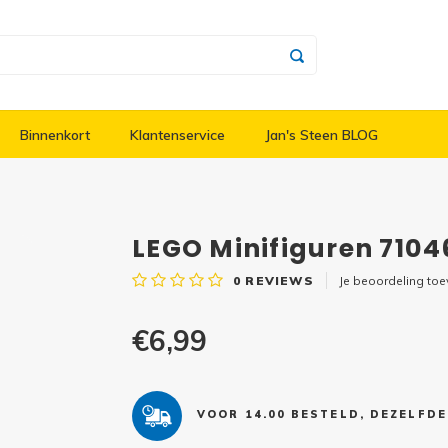
Binnenkort
Klantenservice
Jan's Steen BLOG
LEGO Minifiguren 7104
0
REVIEWS
Je beoordeling to
€6,99
VOOR 14.00 BESTELD, DEZELFD