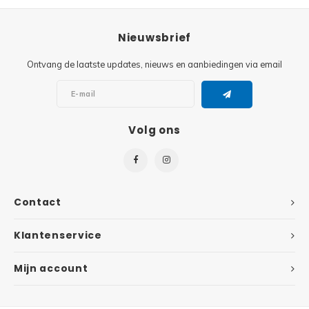
Super
Minifiguren
Nieuwsbrief
Super
Ontvang de laatste updates, nieuws en aanbiedingen via email
Minions
Disney
Ninjago
Volg ons
Disney
Overwatch
Minif
Speed Champions
The L
Contact
Star Wars
Batma
Klantenservice
Super Heroes
Batma
Mijn account
Super Mario
Dunge
Technic