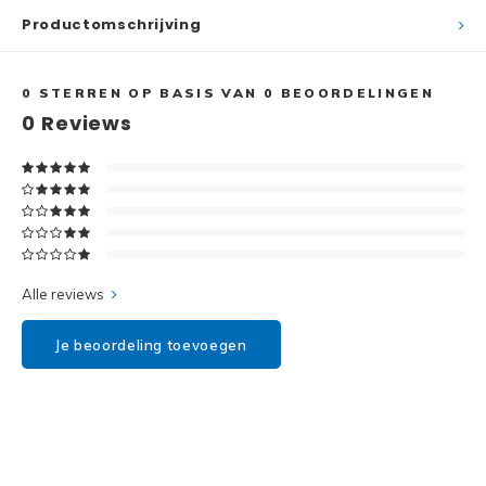
Disney
Productomschrijving
Minifi
Dots
0
STERREN OP BASIS VAN
0
BEOORDELINGEN
Minifi
Duplo
0
Reviews
DC Su
Exclusive
Marve
Friends
The M
Harry Potter
Alle reviews
Super
Hidden Side
Je beoordeling toevoegen
Super
Ideas
Super
Jurassic World
Super
Minecraft