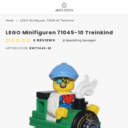
Home
LEGO Minifiguren 71045-10 Treinkind
Hoofdmenu / nieuw!
Hoofdmenu 
Hoofdmenu 
botanicals 
botanicals 
Nieuw!
LEGO Minifiguren 71045-10 Treinkind
avatar / i
avat
friends / h
0
REVIEWS
Je beoordeling toevoegen
Architecture
ARTIKELCODE
NW71045-10
Peppa
Harry
Pokemon
Harry
Editions
Loone
Batman
Vidiyo
City
Marve
Classic