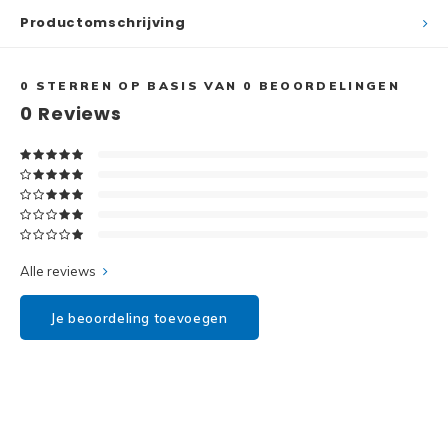
Disney
Productomschrijving
Minifi
Dots
0
STERREN OP BASIS VAN
0
BEOORDELINGEN
Minifi
Duplo
0
Reviews
DC Su
Exclusive
Marve
Friends
The M
Harry Potter
Alle reviews
Super
Hidden Side
Je beoordeling toevoegen
Super
Ideas
Super
Jurassic World
Super
Minecraft