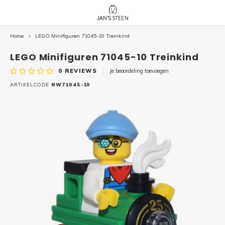
Home
LEGO Minifiguren 71045-10 Treinkind
Hoofdmenu / nieuw!
Hoofdmenu 
Hoofdmenu 
botanicals 
botanicals 
Nieuw!
LEGO Minifiguren 71045-10 Treinkind
avatar / i
avat
friends / h
0
REVIEWS
Je beoordeling toevoegen
Architecture
ARTIKELCODE
NW71045-10
Peppa
Harry
Pokemon
Harry
Editions
Loone
Batman
Vidiyo
City
Marve
Classic