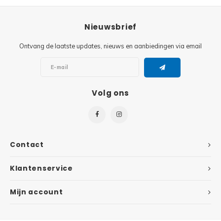
Super
Minifiguren
Nieuwsbrief
Super
Ontvang de laatste updates, nieuws en aanbiedingen via email
Minions
Disney
Ninjago
Volg ons
Disney
Overwatch
Minif
Speed Champions
The L
Contact
Star Wars
Batma
Klantenservice
Super Heroes
Batma
Mijn account
Super Mario
Dunge
Technic