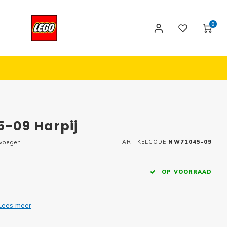
0
5-09 Harpij
evoegen
ARTIKELCODE
NW71045-09
OP VOORRAAD
Lees meer