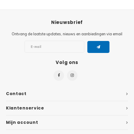
Super
Minifiguren
Nieuwsbrief
Super
Minions
Ontvang de laatste updates, nieuws en aanbiedingen via email
Disney
Ninjago
Disney
Overwatch
Volg ons
Minif
Speed Champions
The L
Star Wars
Contact
Batma
Super Heroes
Klantenservice
Batma
Super Mario
Mijn account
Dunge
Technic