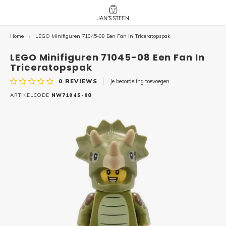
Home
LEGO Minifiguren 71045-08 Een Fan In Triceratopspak
Hoofdmenu / nieuw!
Hoofdmenu 
Hoofdmenu 
botanicals 
botanicals 
Nieuw!
LEGO Minifiguren 71045-08 Een Fan In
avatar / i
avat
friends / h
Triceratopspak
0
REVIEWS
Je beoordeling toevoegen
Architecture
ARTIKELCODE
NW71045-08
Peppa
Harry
Pokemon
Harry
Editions
Loone
Batman
Vidiyo
City
Marve
Classic