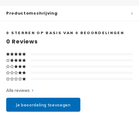
Disney
Productomschrijving
Minifi
Dots
Minifi
Duplo
0
STERREN OP BASIS VAN
0
BEOORDELINGEN
0
Reviews
DC Su
Exclusive
Marve
Friends
The M
Harry Potter
Alle reviews
Super
Hidden Side
Je beoordeling toevoegen
Super
Ideas
Super
Jurassic World
Super
Minecraft