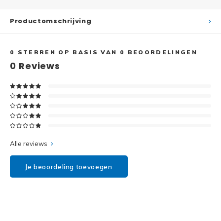
Disney
Productomschrijving
Minifi
Dots
Minifi
Duplo
0
STERREN OP BASIS VAN
0
BEOORDELINGEN
0
Reviews
DC Su
Exclusive
Marve
Friends
The M
Harry Potter
Alle reviews
Super
Hidden Side
Je beoordeling toevoegen
Super
Ideas
Super
Jurassic World
Super
Minecraft