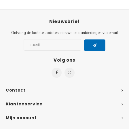
Super
Minifiguren
Nieuwsbrief
Super
Minions
Ontvang de laatste updates, nieuws en aanbiedingen via email
Disney
Ninjago
Disney
Overwatch
Volg ons
Minif
Speed Champions
The L
Star Wars
Contact
Batma
Super Heroes
Klantenservice
Batma
Super Mario
Mijn account
Dunge
Technic