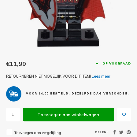
Minifi
Botanicals
Minifi
Gabby's Dollhouse
Minifi
Animal Crossing
Minifi
DREAMZzz
Minifi
€11,99
OP VOORRAAD
Sonic the Hedgehog
RETOURNEREN NIET MOGELIJK VOOR DIT ITEM!
Lees meer
Minifi
Avatar
Minifi
ICONS™
VOOR 14.00 BESTELD, DEZELFDE DAG VERZONDEN.
Minifi
Creator 3 in 1
Toevoegen aan winkelwagen
Minifi
Creator Expert
DELEN:
Toevoegen aan vergelijking
Minifi