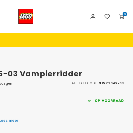
0
45-03 Vampierridder
evoegen
ARTIKELCODE
NW71045-03
OP VOORRAAD
Lees meer