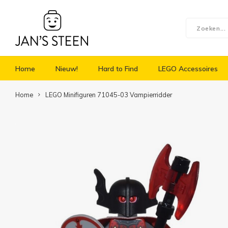
Home
Nieuw!
Hard to Find
LEGO Accessoires
Home
LEGO Minifiguren 71045-03 Vampierridder