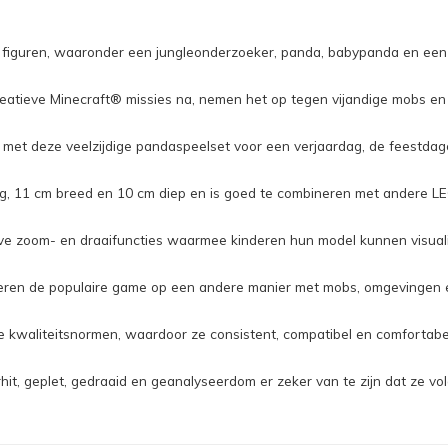
iguren, waaronder een jungleonderzoeker, panda, babypanda en een sk
eatieve Minecraft® missies na, nemen het op tegen vijandige mobs en
r met deze veelzijdige pandaspeelset voor een verjaardag, de feestda
hoog, 11 cm breed en 10 cm diep en is goed te combineren met andere 
ieve zoom- en draaifuncties waarmee kinderen hun model kunnen visual
deren de populaire game op een andere manier met mobs, omgevingen
waliteitsnormen, waardoor ze consistent, compatibel en comfortabel i
t, geplet, gedraaid en geanalyseerdom er zeker van te zijn dat ze vo