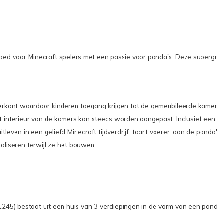
d voor Minecraft spelers met een passie voor panda's. Deze supergrot
rkant waardoor kinderen toegang krijgen tot de gemeubileerde kamers.
et interieur van de kamers kan steeds worden aangepast. Inclusief ee
even in een geliefd Minecraft tijdverdrijf: taart voeren aan de panda's
liseren terwijl ze het bouwen.
45) bestaat uit een huis van 3 verdiepingen in de vorm van een pan