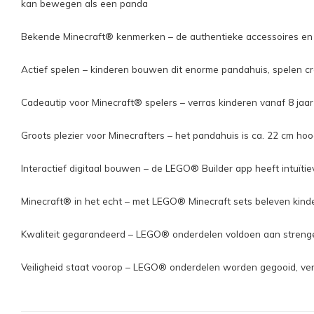
kan bewegen als een panda
Bekende Minecraft® kenmerken – de authentieke accessoires en f
Actief spelen – kinderen bouwen dit enorme pandahuis, spelen cr
Cadeautip voor Minecraft® spelers – verras kinderen vanaf 8 jaa
Groots plezier voor Minecrafters – het pandahuis is ca. 22 cm 
Interactief digitaal bouwen – de LEGO® Builder app heeft intuït
Minecraft® in het echt – met LEGO® Minecraft sets beleven kin
Kwaliteit gegarandeerd – LEGO® onderdelen voldoen aan strenge k
Veiligheid staat voorop – LEGO® onderdelen worden gegooid, verhi