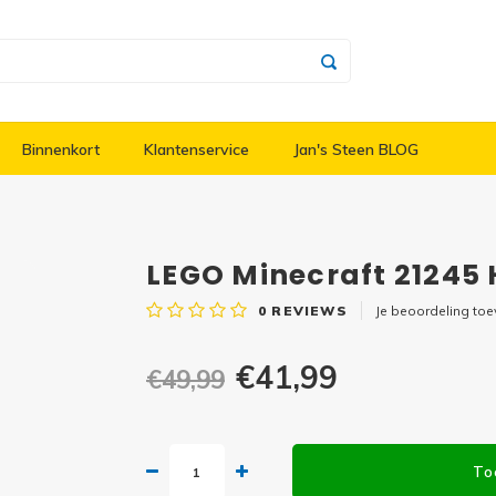
Binnenkort
Klantenservice
Jan's Steen BLOG
LEGO Minecraft 21245
0
REVIEWS
Je beoordeling to
€41,99
€49,99
To