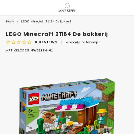
Home
LEGO Minecraft 21184 De bakkerij
Hoofdmenu / nieuw!
Hoofdmenu 
Hoofdmenu 
botanicals 
botanicals 
Nieuw!
LEGO Minecraft 21184 De bakkerij
avatar / i
avat
friends / h
0
REVIEWS
Je beoordeling toevoegen
Architecture
ARTIKELCODE
NW21184-01
Peppa
Harry
Pokemon
Harry
Editions
Loone
Batman
Vidiyo
City
Marve
Classic