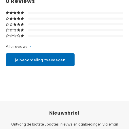
0
Reviews
Disney
Minifi
Dots
Minifi
Duplo
DC Su
Exclusive
Alle reviews
Marve
Friends
Je beoordeling toevoegen
The M
Harry Potter
Super
Hidden Side
Super
Ideas
Nieuwsbrief
Super
Jurassic World
Ontvang de laatste updates, nieuws en aanbiedingen via email
Super
Minecraft