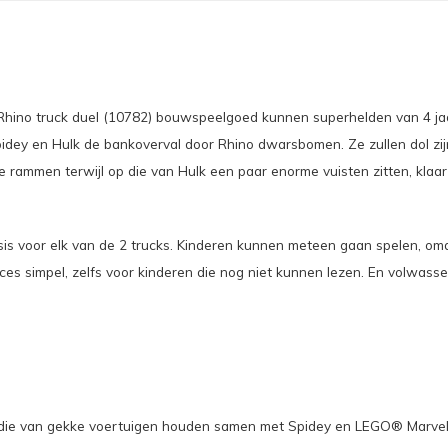
hino truck duel (10782) bouwspeelgoed kunnen superhelden van 4 jaar
pidey en Hulk de bankoverval door Rhino dwarsbomen. Ze zullen dol zij
 rammen terwijl op die van Hulk een paar enorme vuisten zitten, klaar 
sis voor elk van de 2 trucks. Kinderen kunnen meteen gaan spelen, om
es simpel, zelfs voor kinderen die nog niet kunnen lezen. En volwa
aar die van gekke voertuigen houden samen met Spidey en LEGO® Marvel