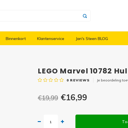
Binnenkort
Klantenservice
Jan's Steen BLOG
LEGO Marvel 10782 Hul
0
REVIEWS
Je beoordeling to
€16,99
€19,99
To