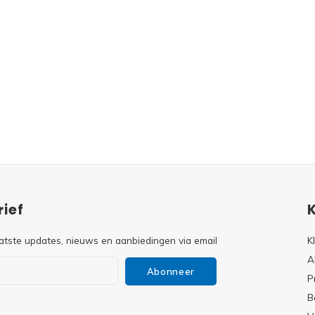
ief
atste updates, nieuws en aanbiedingen via email
K
A
Abonneer
P
B