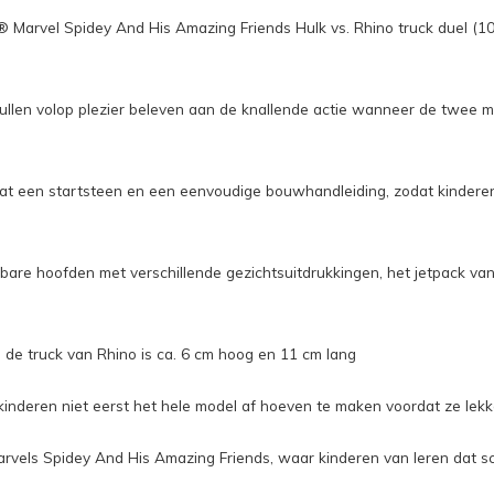
® Marvel Spidey And His Amazing Friends Hulk vs. Rhino truck duel (1
ullen volop plezier beleven aan de knallende actie wanneer de twee 
t een startsteen en een eenvoudige bouwhandleiding, zodat kinderen 
bare hoofden met verschillende gezichtsuitdrukkingen, het jetpack van
 de truck van Rhino is ca. 6 cm hoog en 11 cm lang
kinderen niet eerst het hele model af hoeven te maken voordat ze lek
n Marvels Spidey And His Amazing Friends, waar kinderen van leren da