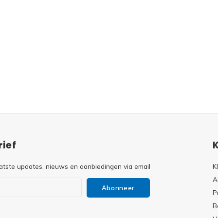
ief
atste updates, nieuws en aanbiedingen via email
K
A
Abonneer
P
B