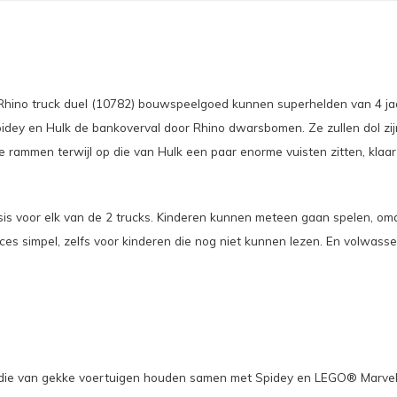
hino truck duel (10782) bouwspeelgoed kunnen superhelden van 4 jaar
pidey en Hulk de bankoverval door Rhino dwarsbomen. Ze zullen dol zij
 rammen terwijl op die van Hulk een paar enorme vuisten zitten, klaar 
sis voor elk van de 2 trucks. Kinderen kunnen meteen gaan spelen, om
es simpel, zelfs voor kinderen die nog niet kunnen lezen. En volwa
aar die van gekke voertuigen houden samen met Spidey en LEGO® Marvel