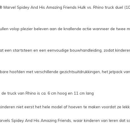
® Marvel Spidey And His Amazing Friends Hulk vs. Rhino truck duel (1
ullen volop plezier beleven aan de knallende actie wanneer de twee 
t een startsteen en een eenvoudige bouwhandleiding, zodat kinderen 
bare hoofden met verschillende gezichtsuitdrukkingen, het jetpack van
 de truck van Rhino is ca. 6 cm hoog en 11 cm lang
kinderen niet eerst het hele model af hoeven te maken voordat ze lek
n Marvels Spidey And His Amazing Friends, waar kinderen van leren da