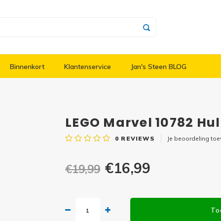
Binnenkort
Klantenservice
Jan's Steen BLOG
LEGO Marvel 10782 Hul
0
REVIEWS
Je beoordeling to
€16,99
€19,99
To