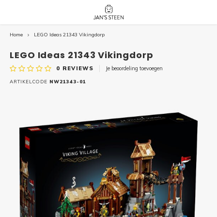
Home
LEGO Ideas 21343 Vikingdorp
Hoofdmenu / nieuw!
Hoofdmenu 
Hoofdmenu 
botanicals 
botanicals 
Nieuw!
LEGO Ideas 21343 Vikingdorp
avatar / i
avat
friends / h
0
REVIEWS
Je beoordeling toevoegen
Architecture
ARTIKELCODE
NW21343-01
Peppa
Harry
Pokemon
Harry
Editions
Loone
Batman
Vidiyo
City
Marve
Classic