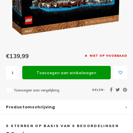
Minifi
Botanicals
Minifi
Gabby's Dollhouse
Minifi
Animal Crossing
Minifi
DREAMZzz
€139,99
NIET OP VOORRAAD
Minifi
Sonic the Hedgehog
Toevoegen aan winkelwagen
Minifi
Avatar
Minifi
DELEN:
Toevoegen aan vergelijking
ICONS™
Minifi
Creator 3 in 1
Productomschrijving
Minifi
Creator Expert
0
STERREN OP BASIS VAN
0
BEOORDELINGEN
Minifi