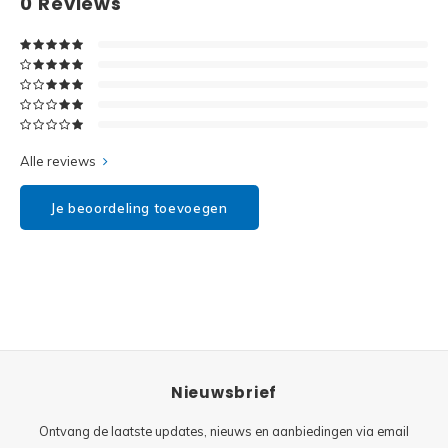
0
Reviews
Disney
Minifi
Dots
Minifi
Duplo
DC Su
Exclusive
Alle reviews
Marve
Friends
Je beoordeling toevoegen
The M
Harry Potter
Super
Hidden Side
Super
Ideas
Nieuwsbrief
Super
Jurassic World
Ontvang de laatste updates, nieuws en aanbiedingen via email
Super
Minecraft