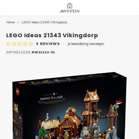
Home
LEGO Ideas 21343 Vikingdorp
Hoofdmenu / nieuw!
Hoofdmenu 
Hoofdmenu 
botanicals 
botanicals 
Nieuw!
LEGO Ideas 21343 Vikingdorp
avatar / i
avat
friends / h
0
REVIEWS
Je beoordeling toevoegen
Architecture
ARTIKELCODE
NW21343-01
Peppa
Harry
Pokemon
Harry
Editions
Loone
Batman
Vidiyo
City
Marve
Classic