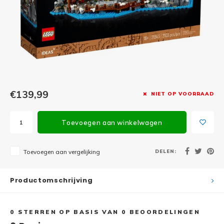
Minifi
Botanicals
Minifi
Gabby's Dollhouse
Minifi
Animal Crossing
Minifi
DREAMZzz
€139,99
NIET OP VOORRAAD
Minifi
Sonic the Hedgehog
Toevoegen aan winkelwagen
Minifi
Avatar
Minifi
DELEN:
Toevoegen aan vergelijking
ICONS™
Minifi
Creator 3 in 1
Productomschrijving
Minifi
Creator Expert
0
STERREN OP BASIS VAN
0
BEOORDELINGEN
Minifi