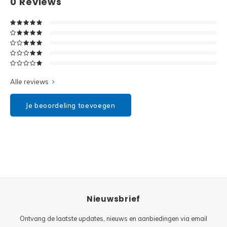
0
Reviews
Disney
Minifi
Dots
Minifi
Duplo
DC Su
Exclusive
Alle reviews
Marve
Friends
Je beoordeling toevoegen
The M
Harry Potter
Super
Hidden Side
Super
Ideas
Nieuwsbrief
Super
Jurassic World
Ontvang de laatste updates, nieuws en aanbiedingen via email
Super
Minecraft