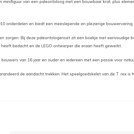
een minifiguur van een paleontoloog met een bouwbaar krat, plus elem
10 onderdelen en biedt een meeslepende en plezierige bouwervaring.
 zorgen. Bij deze paleontologenset zit een boekje met eenvoudige bo
et heeft bedacht en de LEGO ontwerper die eraan heeft gewerkt.
uwers van 16 jaar en ouder en iedereen met een passie voor natuurl
randeerd de aandacht trekken. Het speelgoedskelet van de T. rex is h