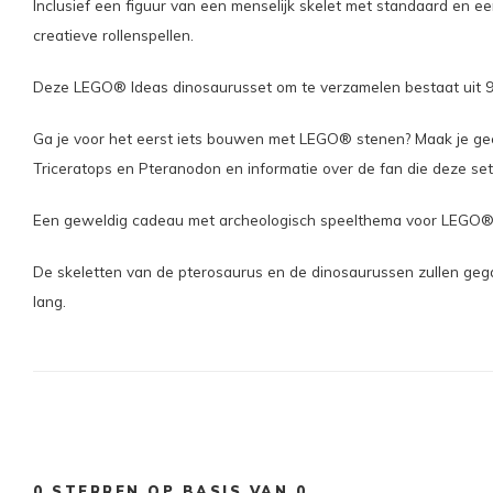
Inclusief een figuur van een menselijk skelet met standaard en 
creatieve rollenspellen.
Deze LEGO® Ideas dinosaurusset om te verzamelen bestaat uit 9
Ga je voor het eerst iets bouwen met LEGO® stenen? Maak je geen
Triceratops en Pteranodon en informatie over de fan die deze s
Een geweldig cadeau met archeologisch speelthema voor LEGO® bo
De skeletten van de pterosaurus en de dinosaurussen zullen gega
lang.
0
STERREN OP BASIS VAN
0