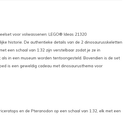
peelset voor volwassenen: LEGO® Ideas 21320
jke historie. De authentieke details van de 2 dinosaurusskeletten
t een schaal van 1:32 zijn verstelbaar zodat je ze in
t als in een museum worden tentoongesteld. Bovendien is de set
eelgoed is een geweldig cadeau met dinosaurusthema voor
riceratops en de Pteranodon op een schaal van 1:32, elk met een