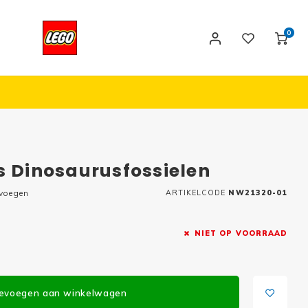
0
s Dinosaurusfossielen
evoegen
ARTIKELCODE
NW21320-01
NIET OP VOORRAAD
evoegen aan winkelwagen