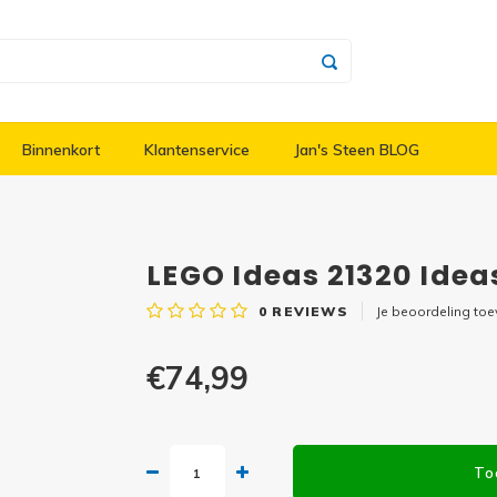
Binnenkort
Klantenservice
Jan's Steen BLOG
LEGO Ideas 21320 Idea
0
REVIEWS
Je beoordeling to
€74,99
To