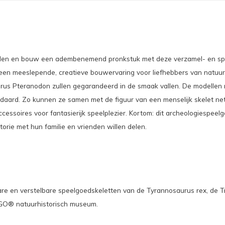
leden en bouw een adembenemend pronkstuk met deze verzamel- en s
een meeslepende, creatieve bouwervaring voor liefhebbers van natuurli
rus Pteranodon zullen gegarandeerd in de smaak vallen. De modellen me
daard. Zo kunnen ze samen met de figuur van een menselijk skelet ne
accessoires voor fantasierijk speelplezier. Kortom: dit archeologiesp
orie met hun familie en vrienden willen delen.
re en verstelbare speelgoedskeletten van de Tyrannosaurus rex, de T
LEGO® natuurhistorisch museum.