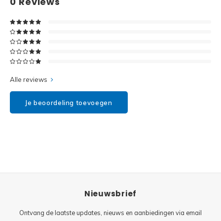
0
Reviews
Disney
Minifi
Dots
Minifi
Duplo
DC Su
Exclusive
Alle reviews
Marve
Friends
Je beoordeling toevoegen
The M
Harry Potter
Super
Hidden Side
Super
Ideas
Nieuwsbrief
Super
Jurassic World
Ontvang de laatste updates, nieuws en aanbiedingen via email
Super
Minecraft