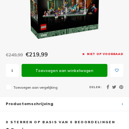
Minifi
Botanicals
Minifi
Gabby's Dollhouse
Minifi
Animal Crossing
Minifi
DREAMZzz
€219,99
€249,99
NIET OP VOORRAAD
Minifi
Sonic the Hedgehog
Toevoegen aan winkelwagen
Minifi
Avatar
Minifi
DELEN:
Toevoegen aan vergelijking
ICONS™
Minifi
Creator 3 in 1
Productomschrijving
Minifi
Creator Expert
0
STERREN OP BASIS VAN
0
BEOORDELINGEN
Minifi