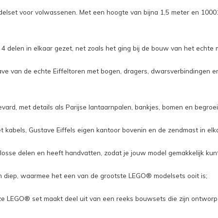
elset voor volwassenen. Met een hoogte van bijna 1,5 meter en 10001
n 4 delen in elkaar gezet, net zoals het ging bij de bouw van het ec
 van de echte Eiffeltoren met bogen, dragers, dwarsverbindingen en ba
vard, met details als Parijse lantaarnpalen, bankjes, bomen en begroei
et kabels, Gustave Eiffels eigen kantoor bovenin en de zendmast in elk
 losse delen en heeft handvatten, zodat je jouw model gemakkelijk kun
m diep, waarmee het een van de grootste LEGO® modelsets ooit is;
deze LEGO® set maakt deel uit van een reeks bouwsets die zijn ontw