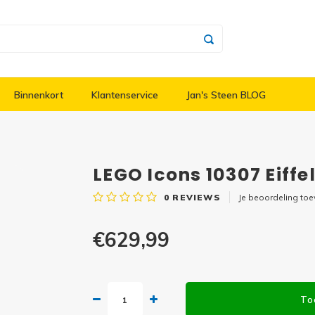
Binnenkort
Klantenservice
Jan's Steen BLOG
LEGO Icons 10307 Eiffe
0
REVIEWS
Je beoordeling to
€629,99
To