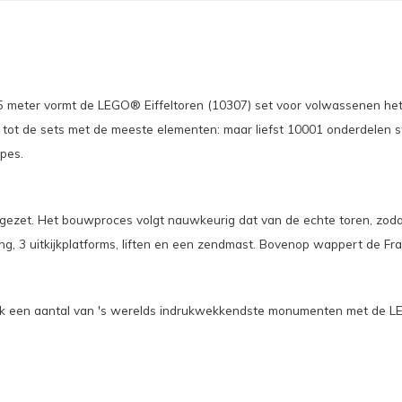
5 meter vormt de LEGO® Eiffeltoren (10307) set voor volwassenen het
k tot de sets met de meeste elementen: maar liefst 10001 onderdelen
ypes.
r gezet. Het bouwproces volgt nauwkeurig dat van de echte toren, zodat 
g, 3 uitkijkplatforms, liften en een zendmast. Bovenop wappert de Fra
 een aantal van 's werelds indrukwekkendste monumenten met de LEGO