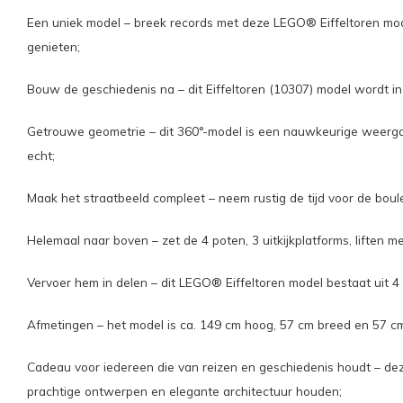
Een uniek model – breek records met deze LEGO® Eiffeltoren mod
genieten;
Bouw de geschiedenis na – dit Eiffeltoren (10307) model wordt i
Getrouwe geometrie – dit 360°-model is een nauwkeurige weergave
echt;
Maak het straatbeeld compleet – neem rustig de tijd voor de boule
Helemaal naar boven – zet de 4 poten, 3 uitkijkplatforms, liften m
Vervoer hem in delen – dit LEGO® Eiffeltoren model bestaat uit 4
Afmetingen – het model is ca. 149 cm hoog, 57 cm breed en 57 c
Cadeau voor iedereen die van reizen en geschiedenis houdt – 
prachtige ontwerpen en elegante architectuur houden;