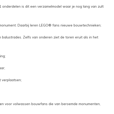
 onderdelen is dit een verzamelmodel waar je nog lang van zult
hte monument. Daarbij leren LEGO® fans nieuwe bouwtechnieken;
lustrades. Zelfs van onderen ziet de toren eruit als in het
ing;
aar;
t verplaatsen;
orpen voor volwassen bouwfans die van beroemde monumenten,