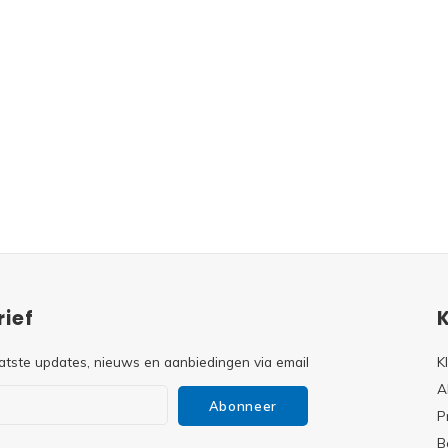
ief
atste updates, nieuws en aanbiedingen via email
K
A
Abonneer
P
B