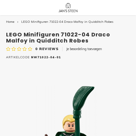
Home
LEGO Minifiguren 71022-04 Draco Malfoy in Quidditch Robes
Hoofdmenu / nieuw!
Hoofdmenu 
Hoofdmenu 
botanicals 
botanicals 
Nieuw!
LEGO Minifiguren 71022-04 Draco
avatar / i
avat
friends / h
Malfoy in Quidditch Robes
0
REVIEWS
Je beoordeling toevoegen
Architecture
ARTIKELCODE
NW71022-04-01
Peppa
Harry
Pokemon
Harry
Editions
Loone
Batman
Vidiyo
City
Marve
Classic