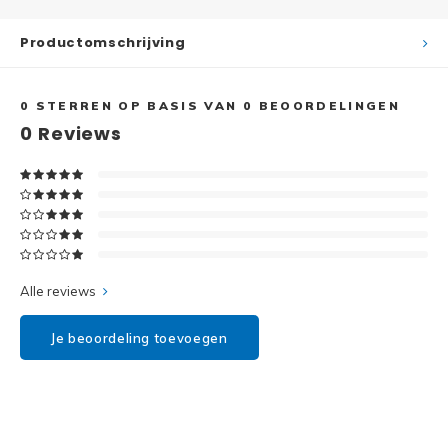
Disney
Productomschrijving
Minifi
Dots
Minifi
Duplo
0
STERREN OP BASIS VAN
0
BEOORDELINGEN
0
Reviews
DC Su
Exclusive
Marve
Friends
The M
Harry Potter
Alle reviews
Super
Hidden Side
Je beoordeling toevoegen
Super
Ideas
Super
Jurassic World
Super
Minecraft