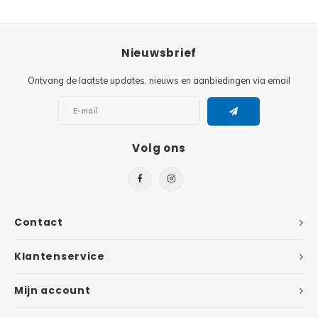
Super
Minifiguren
Nieuwsbrief
Super
Minions
Ontvang de laatste updates, nieuws en aanbiedingen via email
Disney
Ninjago
Disney
Overwatch
Volg ons
Minif
Speed Champions
The L
Star Wars
Contact
Batma
Super Heroes
Klantenservice
Batma
Super Mario
Mijn account
Dunge
Technic