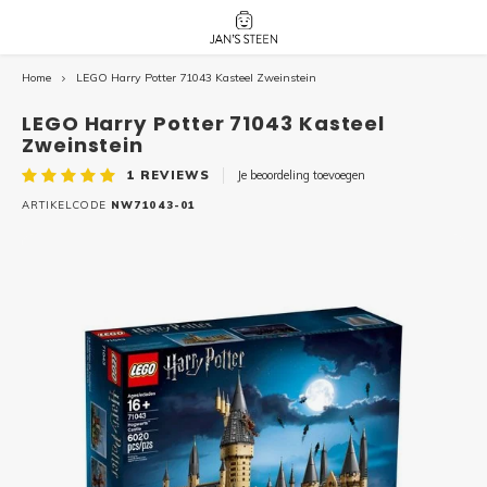
Home
LEGO Harry Potter 71043 Kasteel Zweinstein
Hoofdmenu / nieuw!
Hoofdmenu 
Hoofdmenu 
botanicals 
botanicals 
Nieuw!
LEGO Harry Potter 71043 Kasteel
avatar / i
avat
friends / h
Zweinstein
1
REVIEWS
Je beoordeling toevoegen
Architecture
ARTIKELCODE
NW71043-01
Peppa
Harry
Pokemon
Harry
Editions
Loone
Batman
Vidiyo
City
Marve
Classic