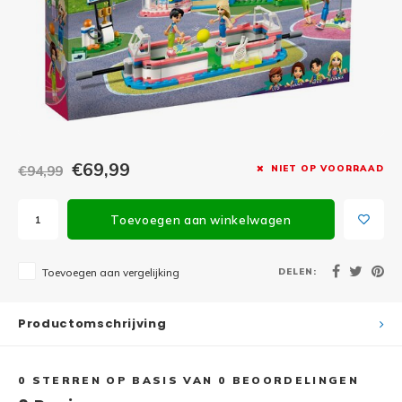
Minifi
Botanicals
Minifi
Gabby's Dollhouse
Minifi
Animal Crossing
Minifi
DREAMZzz
€69,99
€94,99
NIET OP VOORRAAD
Minifi
Sonic the Hedgehog
Toevoegen aan winkelwagen
Minifi
Avatar
Minifi
DELEN:
Toevoegen aan vergelijking
ICONS™
Minifi
Creator 3 in 1
Productomschrijving
Minifi
Creator Expert
0
STERREN OP BASIS VAN
0
BEOORDELINGEN
Minifi