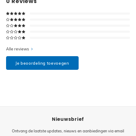
0
Reviews
Disney
Minifi
Dots
Minifi
Duplo
DC Su
Exclusive
Alle reviews
Marve
Friends
Je beoordeling toevoegen
The M
Harry Potter
Super
Hidden Side
Super
Ideas
Nieuwsbrief
Super
Jurassic World
Ontvang de laatste updates, nieuws en aanbiedingen via email
Super
Minecraft