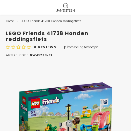
Home
LEGO Friends 41738 Honden reddingsfiets
Hoofdmenu / nieuw!
Hoofdmenu 
Hoofdmenu 
botanicals 
botanicals 
Nieuw!
LEGO Friends 41738 Honden
avatar / i
avat
friends / h
reddingsfiets
0
REVIEWS
Je beoordeling toevoegen
Architecture
ARTIKELCODE
NW41738-01
Peppa
Harry
Pokemon
Harry
Editions
Loone
Batman
Vidiyo
City
Marve
Classic