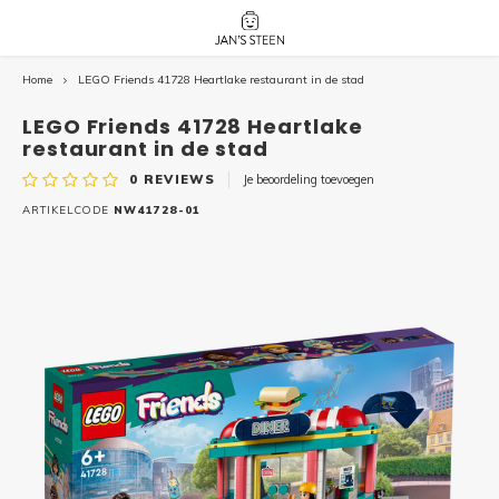
Home
LEGO Friends 41728 Heartlake restaurant in de stad
Hoofdmenu / nieuw!
Hoofdmenu 
Hoofdmenu 
botanicals 
botanicals 
Nieuw!
LEGO Friends 41728 Heartlake
avatar / i
avat
friends / h
restaurant in de stad
0
REVIEWS
Je beoordeling toevoegen
Architecture
ARTIKELCODE
NW41728-01
Peppa
Harry
Pokemon
Harry
Editions
Loone
Batman
Vidiyo
City
Marve
Classic