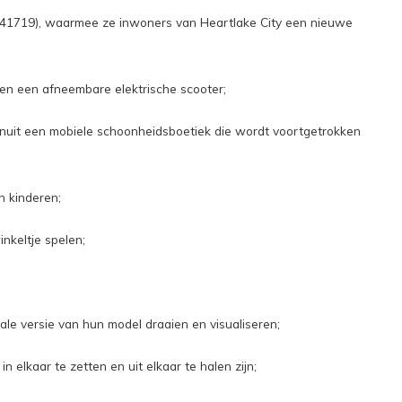
 (41719), waarmee ze inwoners van Heartlake City een nieuwe
en een afneembare elektrische scooter;
nuit een mobiele schoonheidsboetiek die wordt voortgetrokken
n kinderen;
nkeltje spelen;
le versie van hun model draaien en visualiseren;
elkaar te zetten en uit elkaar te halen zijn;