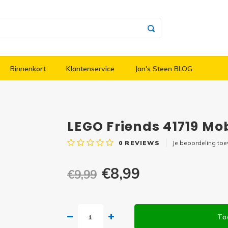
Binnenkort
Klantenservice
Jan's Steen BLOG
LEGO Friends 41719 Mo
0
REVIEWS
Je beoordeling to
€8,99
€9,99
To