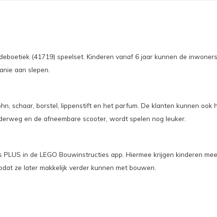
eboetiek (41719) speelset. Kinderen vanaf 6 jaar kunnen de inwoner
anie aan slepen.
öhn, schaar, borstel, lippenstift en het parfum. De klanten kunnen ook 
nderweg en de afneembare scooter, wordt spelen nog leuker.
ons PLUS in de LEGO Bouwinstructies app. Hiermee krijgen kinderen mee
odat ze later makkelijk verder kunnen met bouwen.