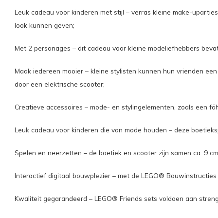
Leuk cadeau voor kinderen met stijl – verras kleine make-upart
look kunnen geven;
Met 2 personages – dit cadeau voor kleine modeliefhebbers beva
Maak iedereen mooier – kleine stylisten kunnen hun vrienden e
door een elektrische scooter;
Creatieve accessoires – mode- en stylingelementen, zoals een föhn
Leuk cadeau voor kinderen die van mode houden – deze boetiekspee
Spelen en neerzetten – de boetiek en scooter zijn samen ca. 9 c
Interactief digitaal bouwplezier – met de LEGO® Bouwinstructies
Kwaliteit gegarandeerd – LEGO® Friends sets voldoen aan strenge 