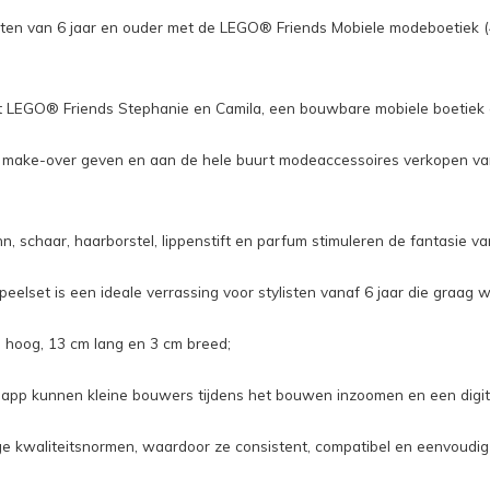
iesten van 6 jaar en ouder met de LEGO® Friends Mobiele modeboetiek
t LEGO® Friends Stephanie en Camila, een bouwbare mobiele boetiek 
en make-over geven en aan de hele buurt modeaccessoires verkopen va
, schaar, haarborstel, lippenstift en parfum stimuleren de fantasie va
lset is een ideale verrassing voor stylisten vanaf 6 jaar die graag wi
m hoog, 13 cm lang en 3 cm breed;
 app kunnen kleine bouwers tijdens het bouwen inzoomen en een digita
kwaliteitsnormen, waardoor ze consistent, compatibel en eenvoudig in 