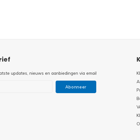
ief
atste updates, nieuws en aanbiedingen via email
K
A
Abonneer
P
B
V
s
K
O