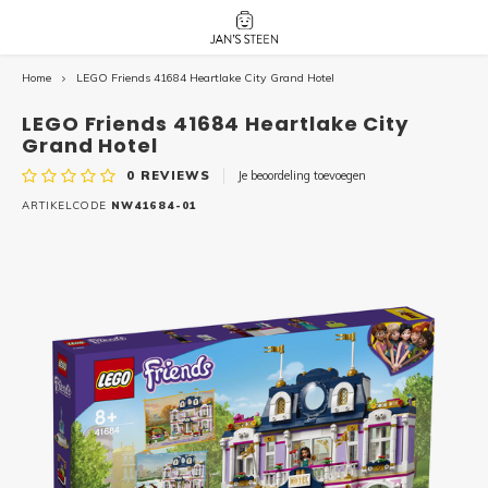
Home
LEGO Friends 41684 Heartlake City Grand Hotel
Hoofdmenu / nieuw!
Hoofdmenu 
Hoofdmenu 
botanicals 
botanicals 
Nieuw!
LEGO Friends 41684 Heartlake City
avatar / i
avat
friends / h
Grand Hotel
0
REVIEWS
Je beoordeling toevoegen
Architecture
ARTIKELCODE
NW41684-01
Peppa
Harry
Pokemon
Harry
Editions
Loone
Batman
Vidiyo
City
Marve
Classic