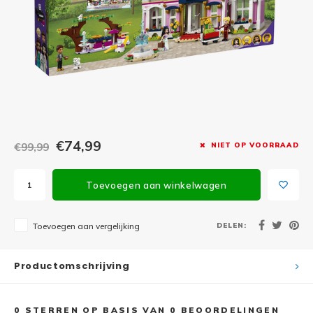
Minifi
Botanicals
Minifi
Gabby's Dollhouse
Minifi
Animal Crossing
Minifi
DREAMZzz
Minifi
€74,99
€99,99
NIET OP VOORRAAD
Sonic the Hedgehog
Minifi
Avatar
Toevoegen aan winkelwagen
Minifi
ICONS™
DELEN:
Toevoegen aan vergelijking
Minifi
Creator 3 in 1
Productomschrijving
Minifi
Creator Expert
0
STERREN OP BASIS VAN
0
BEOORDELINGEN
Minifi