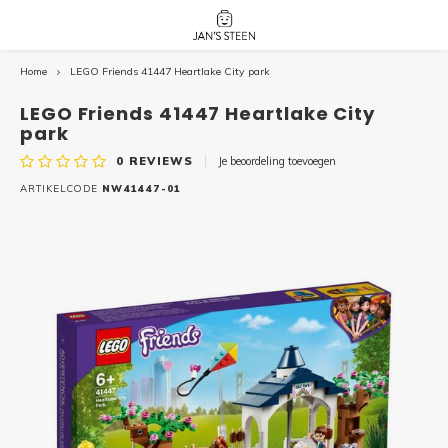
Home
LEGO Friends 41447 Heartlake City park
Hoofdmenu / nieuw!
Hoofdmenu 
Hoofdmenu 
botanicals 
botanicals 
Nieuw!
LEGO Friends 41447 Heartlake City
avatar / i
avat
friends / h
park
0
REVIEWS
Je beoordeling toevoegen
Architecture
ARTIKELCODE
NW41447-01
Peppa
Harry
Pokemon
Harry
Editions
Loone
Batman
Vidiyo
City
Marve
Classic