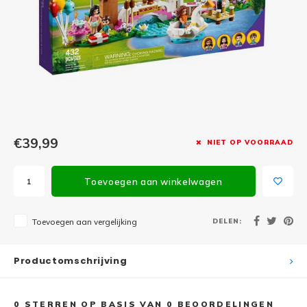
Minifi
Botanicals
Minifi
Gabby's Dollhouse
Minifi
Animal Crossing
Minifi
DREAMZzz
Minifi
€39,99
NIET OP VOORRAAD
Sonic the Hedgehog
Minifi
Avatar
Toevoegen aan winkelwagen
Minifi
ICONS™
DELEN:
Toevoegen aan vergelijking
Minifi
Creator 3 in 1
Productomschrijving
Minifi
Creator Expert
0
STERREN OP BASIS VAN
0
BEOORDELINGEN
Minifi