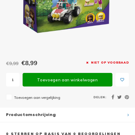
Minifi
Botanicals
Minifi
Gabby's Dollhouse
Minifi
Animal Crossing
Minifi
DREAMZzz
Minifi
€8,99
€9,99
NIET OP VOORRAAD
Sonic the Hedgehog
Minifi
Avatar
Toevoegen aan winkelwagen
Minifi
ICONS™
DELEN:
Toevoegen aan vergelijking
Minifi
Creator 3 in 1
Productomschrijving
Minifi
Creator Expert
0
STERREN OP BASIS VAN
0
BEOORDELINGEN
Minifi