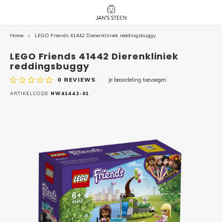
Home
LEGO Friends 41442 Dierenkliniek reddingsbuggy
Hoofdmenu / nieuw!
Hoofdmenu 
Hoofdmenu 
botanicals 
botanicals 
Nieuw!
LEGO Friends 41442 Dierenkliniek
avatar / i
avat
friends / h
reddingsbuggy
0
REVIEWS
Je beoordeling toevoegen
Architecture
ARTIKELCODE
NW41442-01
Peppa
Harry
Pokemon
Harry
Editions
Loone
Batman
Vidiyo
City
Marve
Classic