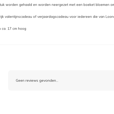
tuk worden gehaald en worden neergezet met een boeket bloemen om a
ijk valentijnscadeau of verjaardagscadeau voor iedereen die van Loo
n ca. 17 cm hoog
Geen reviews gevonden...