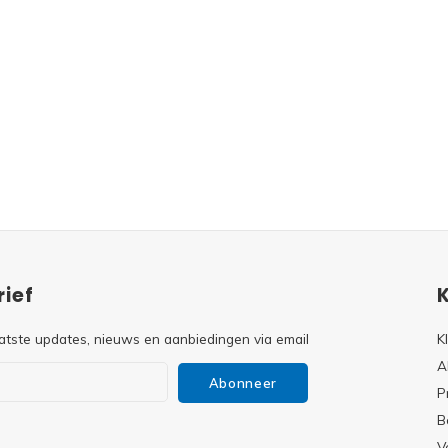
ief
atste updates, nieuws en aanbiedingen via email
K
A
Abonneer
P
B
V