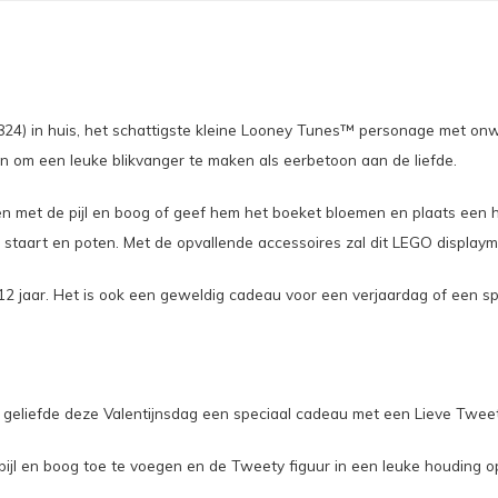
40824) in huis, het schattigste kleine Looney Tunes™ personage met 
om een leuke blikvanger te maken als eerbetoon aan de liefde.
en met de pijl en boog of geef hem het boeket bloemen en plaats een ha
s, staart en poten. Met de opvallende accessoires zal dit LEGO displaymo
12 jaar. Het is ook een geweldig cadeau voor een verjaardag of een sp
e geliefde deze Valentijnsdag een speciaal cadeau met een Lieve Twee
 pijl en boog toe te voegen en de Tweety figuur in een leuke houding o