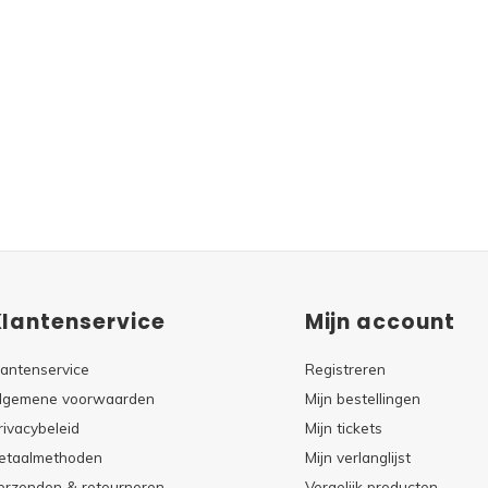
Klantenservice
Mijn account
lantenservice
Registreren
lgemene voorwaarden
Mijn bestellingen
rivacybeleid
Mijn tickets
etaalmethoden
Mijn verlanglijst
erzenden & retourneren
Vergelijk producten