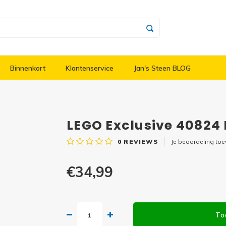
Binnenkort
Klantenservice
Jan's Steen BLOG
LEGO Exclusive 40824 
0
REVIEWS
Je beoordeling to
€34,99
To