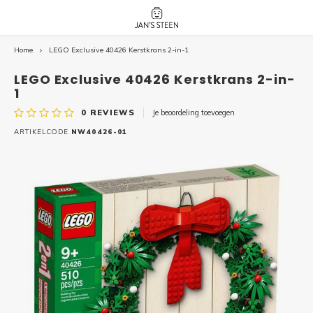
Home
LEGO Exclusive 40426 Kerstkrans 2-in-1
Hoofdmenu / nieuw!
Hoofdmenu 
Hoofdmenu 
botanicals 
botanicals 
Nieuw!
LEGO Exclusive 40426 Kerstkrans 2-in-
avatar / i
avat
friends / h
1
0
REVIEWS
Je beoordeling toevoegen
Architecture
ARTIKELCODE
NW40426-01
Peppa
Harry
Pokemon
Harry
Editions
Loone
Batman
Vidiyo
City
Marve
Classic