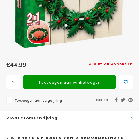
Minifi
Botanicals
Minifi
Gabby's Dollhouse
Minifi
Animal Crossing
Minifi
DREAMZzz
Minifi
€44,99
NIET OP VOORRAAD
Sonic the Hedgehog
Minifi
Avatar
Toevoegen aan winkelwagen
Minifi
ICONS™
DELEN:
Toevoegen aan vergelijking
Minifi
Creator 3 in 1
Productomschrijving
Minifi
Creator Expert
0
STERREN OP BASIS VAN
0
BEOORDELINGEN
Minifi