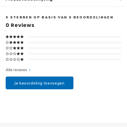
Disney
Minifi
Dots
0
STERREN OP BASIS VAN
0
BEOORDELINGEN
0
Reviews
Minifi
Duplo
DC Su
Exclusive
Marve
Friends
The M
Alle reviews
Harry Potter
Je beoordeling toevoegen
Super
Hidden Side
Super
Ideas
Super
Jurassic World
Super
Minecraft