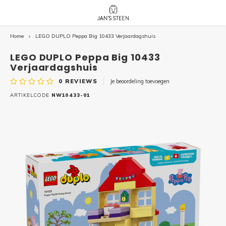
Home
LEGO DUPLO Peppa Big 10433 Verjaardagshuis
Hoofdmenu / nieuw!
Hoofdmenu 
Hoofdmenu 
botanicals 
botanicals 
Nieuw!
LEGO DUPLO Peppa Big 10433
avatar / i
avat
friends / h
Verjaardagshuis
0
REVIEWS
Je beoordeling toevoegen
Architecture
ARTIKELCODE
NW10433-01
Peppa
Harry
Pokemon
Harry
Editions
Loone
Batman
Vidiyo
City
Marve
Classic