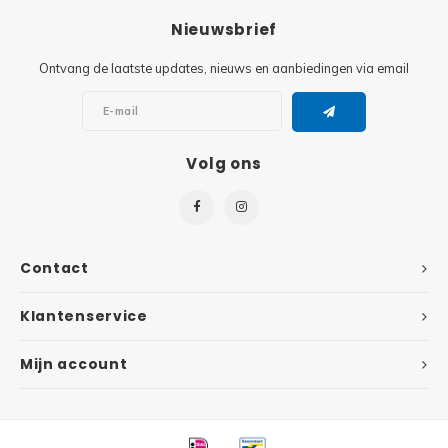
Nieuwsbrief
Super
Minifiguren
Ontvang de laatste updates, nieuws en aanbiedingen via email
Super
Minions
Disney
Ninjago
Volg ons
Disney
Overwatch
Minif
Speed Champions
Contact
The L
Star Wars
Klantenservice
Batma
Super Heroes
Mijn account
Batma
Super Mario
Dunge
Technic