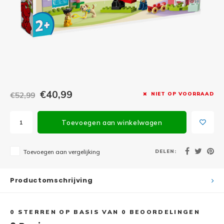
Minifi
Botanicals
Minifi
Gabby's Dollhouse
Minifi
Animal Crossing
Minifi
DREAMZzz
€40,99
€52,99
NIET OP VOORRAAD
Minifi
Sonic the Hedgehog
Toevoegen aan winkelwagen
Minifi
Avatar
Minifi
DELEN:
Toevoegen aan vergelijking
ICONS™
Minifi
Creator 3 in 1
Productomschrijving
Minifi
Creator Expert
0
STERREN OP BASIS VAN
0
BEOORDELINGEN
Minifi