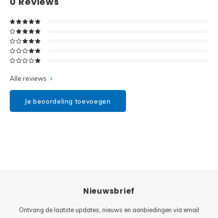
0
Reviews
Disney
Minifi
Dots
Minifi
Duplo
DC Su
Exclusive
Alle reviews
Marve
Friends
Je beoordeling toevoegen
The M
Harry Potter
Super
Hidden Side
Super
Ideas
Nieuwsbrief
Super
Jurassic World
Ontvang de laatste updates, nieuws en aanbiedingen via email
Super
Minecraft