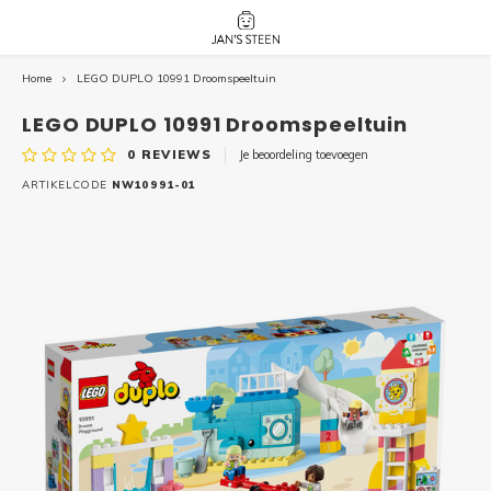
Home
LEGO DUPLO 10991 Droomspeeltuin
Hoofdmenu / nieuw!
Hoofdmenu 
Hoofdmenu 
botanicals 
botanicals 
Nieuw!
LEGO DUPLO 10991 Droomspeeltuin
avatar / i
avat
friends / h
0
REVIEWS
Je beoordeling toevoegen
Architecture
ARTIKELCODE
NW10991-01
Peppa
Harry
Pokemon
Harry
Editions
Loone
Batman
Vidiyo
City
Marve
Classic