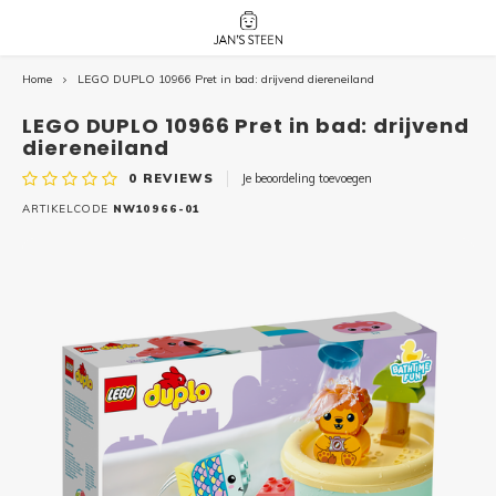
Home
LEGO DUPLO 10966 Pret in bad: drijvend diereneiland
Hoofdmenu / nieuw!
Hoofdmenu 
Hoofdmenu 
botanicals 
botanicals 
Nieuw!
LEGO DUPLO 10966 Pret in bad: drijvend
avatar / i
avat
friends / h
diereneiland
0
REVIEWS
Je beoordeling toevoegen
Architecture
ARTIKELCODE
NW10966-01
Peppa
Harry
Pokemon
Harry
Editions
Loone
Batman
Vidiyo
City
Marve
Classic