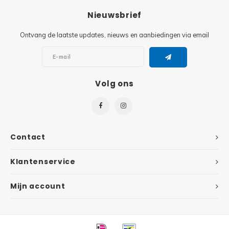
Nieuwsbrief
Super
Minifiguren
Ontvang de laatste updates, nieuws en aanbiedingen via email
Super
Minions
Disney
Ninjago
Volg ons
Disney
Overwatch
Minif
Speed Champions
Contact
The L
Star Wars
Klantenservice
Batma
Super Heroes
Mijn account
Batma
Super Mario
Dunge
Technic