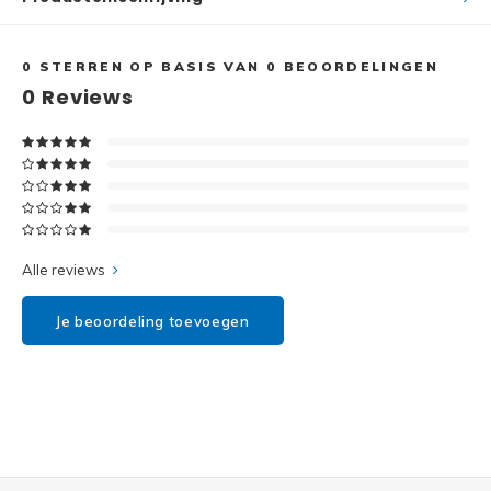
Disney
Minifi
Dots
0
STERREN OP BASIS VAN
0
BEOORDELINGEN
0
Reviews
Minifi
Duplo
DC Su
Exclusive
Marve
Friends
The M
Alle reviews
Harry Potter
Je beoordeling toevoegen
Super
Hidden Side
Super
Ideas
Super
Jurassic World
Super
Minecraft