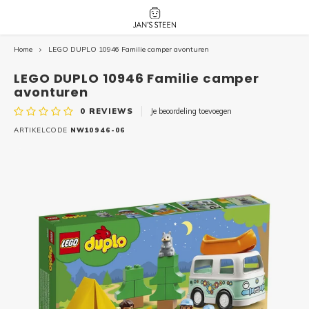
Home
LEGO DUPLO 10946 Familie camper avonturen
Hoofdmenu / nieuw!
Hoofdmenu 
Hoofdmenu 
botanicals 
botanicals 
Nieuw!
LEGO DUPLO 10946 Familie camper
avatar / i
avat
friends / h
avonturen
0
REVIEWS
Je beoordeling toevoegen
Architecture
ARTIKELCODE
NW10946-06
Peppa
Harry
Pokemon
Harry
Editions
Loone
Batman
Vidiyo
City
Marve
Classic