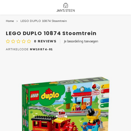
Home
LEGO DUPLO 10874 Stoomtrein
Hoofdmenu / nieuw!
Hoofdmenu 
Hoofdmenu 
botanicals 
botanicals 
Nieuw!
LEGO DUPLO 10874 Stoomtrein
avatar / i
avat
friends / h
0
REVIEWS
Je beoordeling toevoegen
Architecture
ARTIKELCODE
NW10874-01
Peppa
Harry
Pokemon
Harry
Editions
Loone
Batman
Vidiyo
City
Marve
Classic