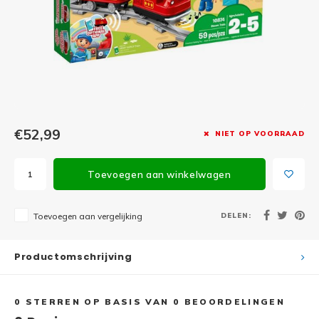
Minifi
Botanicals
Minifi
Gabby's Dollhouse
Minifi
Animal Crossing
Minifi
DREAMZzz
€52,99
NIET OP VOORRAAD
Minifi
Sonic the Hedgehog
Toevoegen aan winkelwagen
Minifi
Avatar
Minifi
DELEN:
Toevoegen aan vergelijking
ICONS™
Minifi
Creator 3 in 1
Productomschrijving
Minifi
Creator Expert
0
STERREN OP BASIS VAN
0
BEOORDELINGEN
Minifi