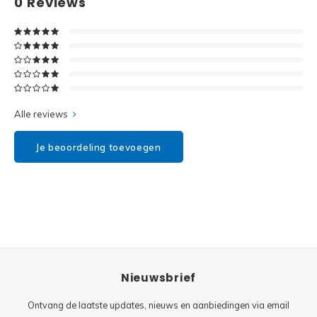
0
Reviews
Disney
Minifi
Dots
Minifi
Duplo
DC Su
Exclusive
Alle reviews
Marve
Friends
Je beoordeling toevoegen
The M
Harry Potter
Super
Hidden Side
Super
Ideas
Nieuwsbrief
Super
Jurassic World
Ontvang de laatste updates, nieuws en aanbiedingen via email
Super
Minecraft