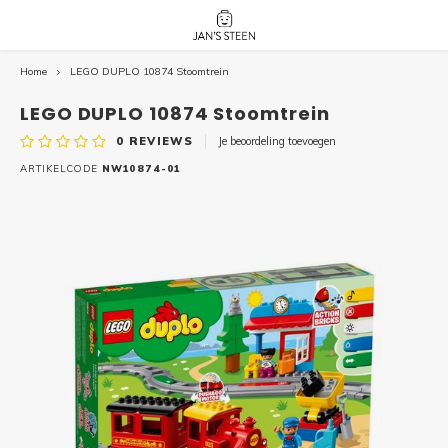
Home
LEGO DUPLO 10874 Stoomtrein
Hoofdmenu / nieuw!
Hoofdmenu 
Hoofdmenu 
botanicals 
botanicals 
Nieuw!
LEGO DUPLO 10874 Stoomtrein
avatar / i
avat
friends / h
0
REVIEWS
Je beoordeling toevoegen
Architecture
ARTIKELCODE
NW10874-01
Peppa
Harry
Pokemon
Harry
Editions
Loone
Batman
Vidiyo
City
Marve
Classic