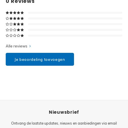
0
Reviews
Disney
Minifi
Dots
Minifi
Duplo
DC Su
Exclusive
Alle reviews
Marve
Friends
Je beoordeling toevoegen
The M
Harry Potter
Super
Hidden Side
Super
Ideas
Nieuwsbrief
Super
Jurassic World
Ontvang de laatste updates, nieuws en aanbiedingen via email
Super
Minecraft