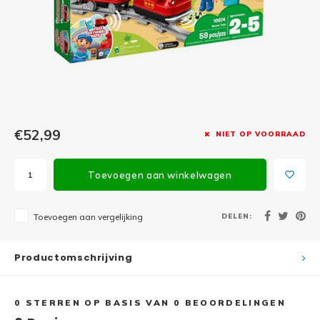
Minifi
Botanicals
Minifi
Gabby's Dollhouse
Minifi
Animal Crossing
Minifi
DREAMZzz
€52,99
NIET OP VOORRAAD
Minifi
Sonic the Hedgehog
Toevoegen aan winkelwagen
Minifi
Avatar
Minifi
DELEN:
Toevoegen aan vergelijking
ICONS™
Minifi
Creator 3 in 1
Productomschrijving
Minifi
Creator Expert
0
STERREN OP BASIS VAN
0
BEOORDELINGEN
Minifi