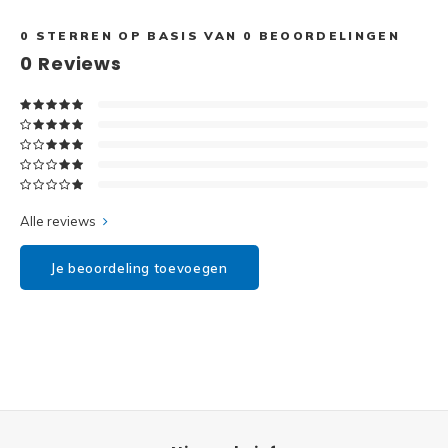
Disney
0
STERREN OP BASIS VAN
0
BEOORDELINGEN
Minifi
Dots
0
Reviews
Minifi
Duplo
DC Su
Exclusive
Marve
Friends
Alle reviews
The M
Harry Potter
Je beoordeling toevoegen
Super
Hidden Side
Super
Ideas
Super
Jurassic World
Super
Minecraft