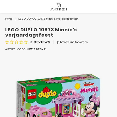
Home
LEGO DUPLO 10873 Minnie's verjaardagsfeest
Hoofdmenu / nieuw!
Hoofdmenu 
Hoofdmenu 
botanicals 
botanicals 
Nieuw!
LEGO DUPLO 10873 Minnie's
avatar / i
avat
friends / h
verjaardagsfeest
0
REVIEWS
Je beoordeling toevoegen
Architecture
ARTIKELCODE
NW10873-01
Peppa
Harry
Pokemon
Harry
Editions
Loone
Batman
Vidiyo
City
Marve
Classic