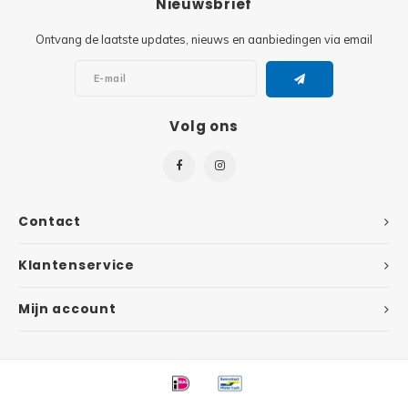
Nieuwsbrief
Super
Ontvang de laatste updates, nieuws en aanbiedingen via email
Minifiguren
Super
Minions
Volg ons
Disney
Ninjago
Disney
Overwatch
Minif
Contact
Speed Champions
The L
Klantenservice
Star Wars
Batma
Mijn account
Super Heroes
Batma
Super Mario
Dunge
Technic