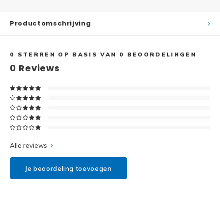
Disney
Productomschrijving
Minifi
Dots
Minifi
Duplo
0
STERREN OP BASIS VAN
0
BEOORDELINGEN
0
Reviews
DC Su
Exclusive
Marve
Friends
The M
Harry Potter
Super
Alle reviews
Hidden Side
Super
Je beoordeling toevoegen
Ideas
Super
Jurassic World
Super
Minecraft