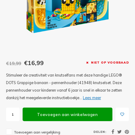
Minifi
Botanicals
Minifi
Gabby's Dollhouse
Minifi
Animal Crossing
Minifi
DREAMZzz
Minifi
€16,99
€19,99
NIET OP VOORRAAD
Sonic the Hedgehog
Stimuleer de creativiteit van knutselfans met deze handige LEGO®
Minifi
Avatar
DOTS Grappige banaan - pennenhouder (41948) knutselset. Deze
pennenhouder voor kinderen vanaf 6 jaar is snel in elkaar te zetten
Minifi
ICONS™
dankzij het meegeleverde instructieboekje...
Lees meer
Minifi
Creator 3 in 1
Toevoegen aan winkelwagen
Minifi
Creator Expert
DELEN:
Toevoegen aan vergelijking
Minifi