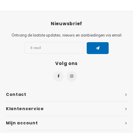
Super
Minifiguren
Nieuwsbrief
Super
Minions
Ontvang de laatste updates, nieuws en aanbiedingen via email
Disney
Ninjago
Disney
Overwatch
Volg ons
Minif
Speed Champions
The L
Star Wars
Contact
Batma
Super Heroes
Klantenservice
Batma
Super Mario
Mijn account
Dunge
Technic