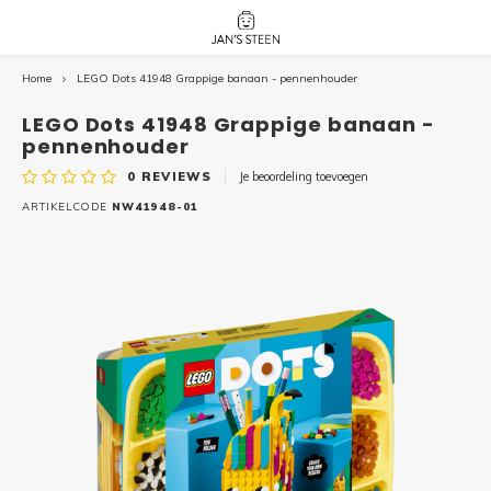
Home
LEGO Dots 41948 Grappige banaan - pennenhouder
Hoofdmenu / nieuw!
Hoofdmenu 
Hoofdmenu 
botanicals 
botanicals 
Nieuw!
LEGO Dots 41948 Grappige banaan -
avatar / i
avat
friends / h
pennenhouder
0
REVIEWS
Je beoordeling toevoegen
Architecture
ARTIKELCODE
NW41948-01
Peppa
Harry
Pokemon
Harry
Editions
Loone
Batman
Vidiyo
City
Marve
Classic