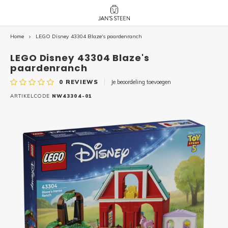
Home
LEGO Disney 43304 Blaze's paardenranch
Hoofdmenu / nieuw!
Hoofdmenu 
Hoofdmenu 
botanicals 
botanicals 
Nieuw!
LEGO Disney 43304 Blaze's
avatar / i
avat
friends / h
paardenranch
0
REVIEWS
Je beoordeling toevoegen
Architecture
ARTIKELCODE
NW43304-01
Peppa
Harry
Pokemon
Harry
Editions
Loone
Batman
Vidiyo
City
Marve
Classic