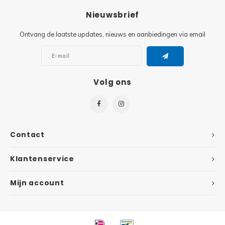
Nieuwsbrief
Super
Minifiguren
Ontvang de laatste updates, nieuws en aanbiedingen via email
Super
Minions
Disney
Ninjago
Volg ons
Disney
Overwatch
Minif
Speed Champions
Contact
The L
Star Wars
Klantenservice
Batma
Super Heroes
Mijn account
Batma
Super Mario
Dunge
Technic