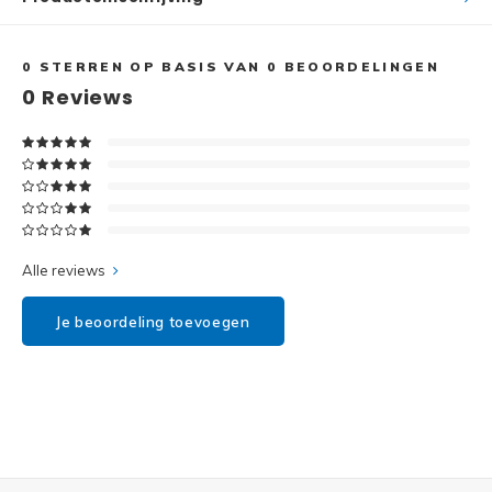
Disney
Minifi
Dots
0
STERREN OP BASIS VAN
0
BEOORDELINGEN
0
Reviews
Minifi
Duplo
DC Su
Exclusive
Marve
Friends
The M
Alle reviews
Harry Potter
Je beoordeling toevoegen
Super
Hidden Side
Super
Ideas
Super
Jurassic World
Super
Minecraft