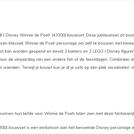
® ǀ Disney Winnie de Poeh (43300) bouwset. Deze jubileumset zit boor
vat een klassiek Winnie de Poeh personage om zelf te bouwen met bew
t kan worden geopend en bevat 2 kamers en 2 LEGO ǀ Disney figuren:
 voor de verjaardag van een andere fan of de feestdagen. Combineer 
ijn vrienden. Terwijl je bouwt kun je al je sets op één plek verzamelen
hun liefde voor Winnie de Poeh laten zien met deze fantasierijke bo
0) bouwset is een eerbetoon aan het beroemde Disney personage en b