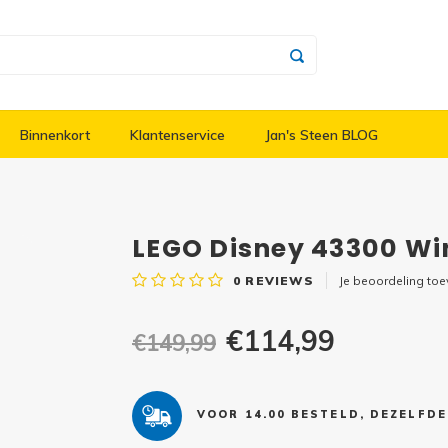
Binnenkort
Klantenservice
Jan's Steen BLOG
LEGO Disney 43300 Wi
0
REVIEWS
Je beoordeling to
€114,99
€149,99
VOOR 14.00 BESTELD, DEZELFD