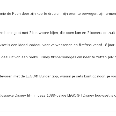
e Poeh door zijn kop te draaien, zijn oren te bewegen, zijn armen o
oningpot met 2 bouwbare bijen, die open kan en 2 kamers onthult 
een ideaal cadeau voor volwassenen en filmfans vanaf 18 jaar die
el uit van een reeks Disney filmpersonages om neer te zetten (elk a
oren met de LEGO® Builder app, waarin je sets kunt opslaan, je voo
ssieke Disney film in deze 1399-delige LEGO® ǀ Disney bouwset is 