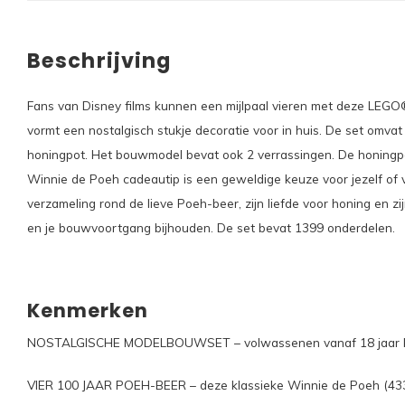
Beschrijving
Fans van Disney films kunnen een mijlpaal vieren met deze LEGO
vormt een nostalgisch stukje decoratie voor in huis. De set om
honingpot. Het bouwmodel bevat ook 2 verrassingen. De honingpo
Winnie de Poeh cadeautip is een geweldige keuze voor jezelf of
verzameling rond de lieve Poeh-beer, zijn liefde voor honing en z
en je bouwvoortgang bijhouden. De set bevat 1399 onderdelen.
Kenmerken
NOSTALGISCHE MODELBOUWSET – volwassenen vanaf 18 jaar kunnen 
VIER 100 JAAR POEH-BEER – deze klassieke Winnie de Poeh (4330