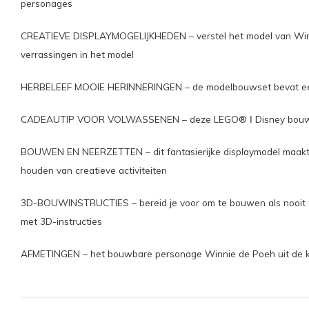
personages
CREATIEVE DISPLAYMOGELIJKHEDEN – verstel het model van Winnie d
verrassingen in het model
HERBELEEF MOOIE HERINNERINGEN – de modelbouwset bevat een h
CADEAUTIP VOOR VOLWASSENEN – deze LEGO® ǀ Disney bouwset is 
BOUWEN EN NEERZETTEN – dit fantasierijke displaymodel maakt de
houden van creatieve activiteiten
3D-BOUWINSTRUCTIES – bereid je voor om te bouwen als nooit tev
met 3D-instructies
AFMETINGEN – het bouwbare personage Winnie de Poeh uit de kla