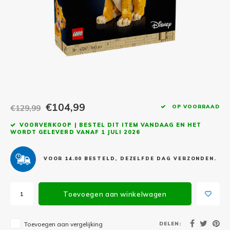
Minifi
Botanicals
Minifi
Gabby's Dollhouse
Minifi
Animal Crossing
Minifi
DREAMZzz
Minifi
€104,99
€129,99
OP VOORRAAD
Sonic the Hedgehog
VOORVERKOOP | BESTEL DIT ITEM VANDAAG EN HET
Minifi
Avatar
WORDT GELEVERD VANAF 1 JULI 2026
Minifi
ICONS™
VOOR 14.00 BESTELD, DEZELFDE DAG VERZONDEN.
Minifi
Creator 3 in 1
Toevoegen aan winkelwagen
Minifi
Creator Expert
DELEN:
Toevoegen aan vergelijking
Minifi