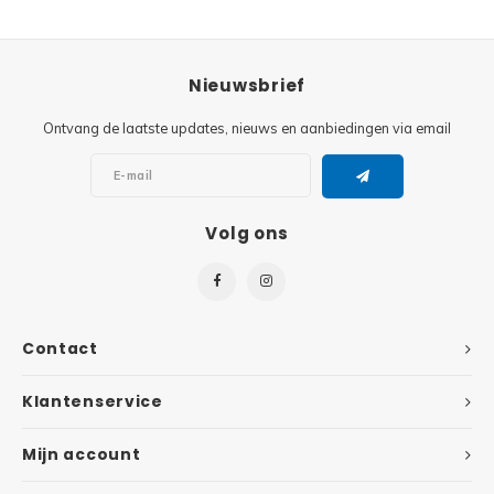
Super
Minifiguren
Nieuwsbrief
Super
Minions
Ontvang de laatste updates, nieuws en aanbiedingen via email
Disney
Ninjago
Disney
Overwatch
Volg ons
Minif
Speed Champions
The L
Star Wars
Contact
Batma
Super Heroes
Klantenservice
Batma
Super Mario
Mijn account
Dunge
Technic