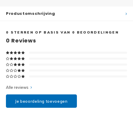
Disney
Productomschrijving
Minifi
Dots
Minifi
Duplo
0
STERREN OP BASIS VAN
0
BEOORDELINGEN
0
Reviews
DC Su
Exclusive
Marve
Friends
The M
Harry Potter
Super
Alle reviews
Hidden Side
Je beoordeling toevoegen
Super
Ideas
Super
Jurassic World
Super
Minecraft