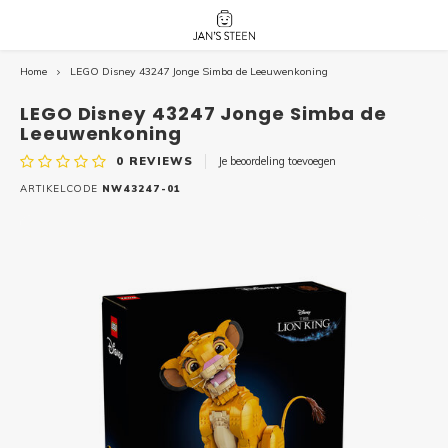
Home
LEGO Disney 43247 Jonge Simba de Leeuwenkoning
Hoofdmenu / nieuw!
Hoofdmenu 
Hoofdmenu 
botanicals 
botanicals 
Nieuw!
LEGO Disney 43247 Jonge Simba de
avatar / i
avat
friends / h
Leeuwenkoning
0
REVIEWS
Je beoordeling toevoegen
Architecture
ARTIKELCODE
NW43247-01
Peppa
Harry
Pokemon
Harry
Editions
Loone
Batman
Vidiyo
City
Marve
Classic