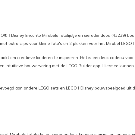
GO® ǀ Disney Encanto Mirabels fotolijstje en sieradendoos (43239) bo
met extra clips voor kleine foto's en 2 plekken voor het Mirabel LEGO 
kt om creatieve kinderen te inspireren. Het is een leuk cadeau voor 
 en intuïtieve bouwervaring met de LEGO Builder app. Hiermee kunnen 
voegd aan andere LEGO sets en LEGO ǀ Disney bouwspeelgoed uit de ser
Mirabels fotolijstje en sieradendoos kunnen meisjes en jongens vanaf 