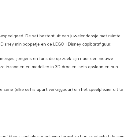
uwspeelgoed. De set bestaat uit een juwelendoosje met ruimte
ǀ Disney minipoppetje en de LEGO ǀ Disney capibarafiguur.
meisjes, jongens en fans die op zoek zijn naar een nieuwe
ze inzoomen en modellen in 3D draaien, sets opslaan en hun
ie (elke set is apart verkrijgbaar) om het speelplezier uit te
6 jaar veel plezier beleven terwijl ze hun creativiteit de vrije