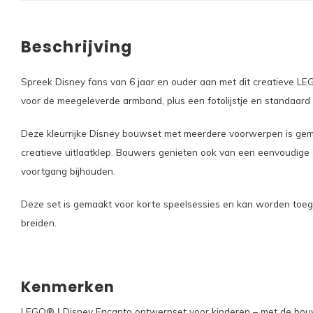
Beschrijving
Spreek Disney fans van 6 jaar en ouder aan met dit creatieve LE
voor de meegeleverde armband, plus een fotolijstje en standaard 
Deze kleurrijke Disney bouwset met meerdere voorwerpen is gemaa
creatieve uitlaatklep. Bouwers genieten ook van een eenvoudige
voortgang bijhouden.
Deze set is gemaakt voor korte speelsessies en kan worden toege
breiden.
Kenmerken
LEGO® ǀ Disney Encanto ontwerpset voor kinderen – met de bouwset 