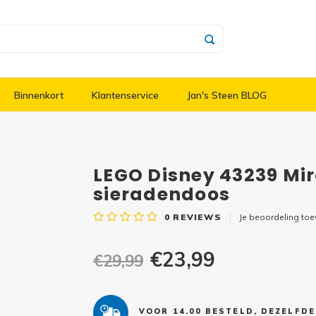
Binnenkort
Klantenservice
Jan's Steen BLOG
LEGO Disney 43239 Mira
sieradendoos
0
REVIEWS
Je beoordeling to
€23,99
€29,99
VOOR 14.00 BESTELD, DEZELFD