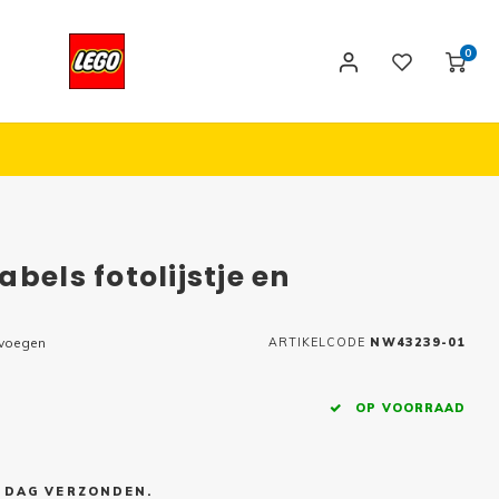
0
bels fotolijstje en
evoegen
ARTIKELCODE
NW43239-01
OP VOORRAAD
E DAG VERZONDEN.