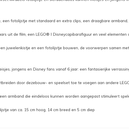
 een fotolijstje met standaard en extra clips, een draagbare armband
aars uit de film, een LEGO® ǀ Disneycapibarafiguur en veel elementen 
 juwelenkistje en een fotolijstje bouwen, de voorwerpen samen me
jes, jongens en Disney fans vanaf 6 jaar: een fantasierijke verrassing 
itbreiden door dezebouw- en speelset toe te voegen aan andere LEGO s
een armband die eindeloos kunnen worden aangepast stimuleert spele
jstje van ca. 15 cm hoog, 14 cm breed en 5 cm diep