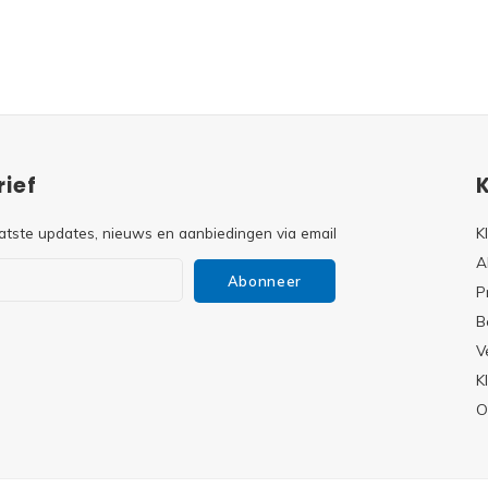
ief
atste updates, nieuws en aanbiedingen via email
K
A
Abonneer
P
B
V
s
K
O