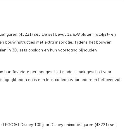
figuren (43221) set. De set bevat 12 8x8 platen, fotolijst- en
en bouwinstructies met extra inspiratie. Tijdens het bouwen
ien in 3D, sets opslaan en hun voortgang bijhouden.
an hun favoriete personages. Het model is ook geschikt voor
mogelijkheden en is een leuk cadeau waar iedereen het over zal
eze LEGO® ǀ Disney 100 jaar Disney animatiefiguren (43221) set;