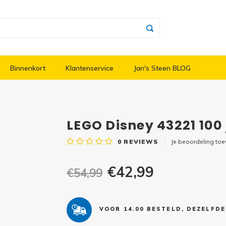
Binnenkort
Klantenservice
Jan's Steen BLOG
LEGO Disney 43221 100
0
REVIEWS
Je beoordeling to
€42,99
€54,99
VOOR 14.00 BESTELD, DEZELFD