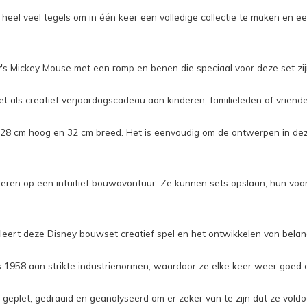
n, heel veel tegels om in één keer een volledige collectie te maken en
y's Mickey Mouse met een romp en benen die speciaal voor deze set zij
als creatief verjaardagscadeau aan kinderen, familieleden of vriend
a. 28 cm hoog en 32 cm breed. Het is eenvoudig om de ontwerpen in dez
ren op een intuïtief bouwavontuur. Ze kunnen sets opslaan, hun voor
leert deze Disney bouwset creatief spel en het ontwikkelen van belan
 1958 aan strikte industrienormen, waardoor ze elke keer weer goed 
 geplet, gedraaid en geanalyseerd om er zeker van te zijn dat ze vold