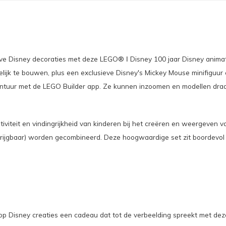
eve Disney decoraties met deze LEGO® ǀ Disney 100 jaar Disney animatie
ijk te bouwen, plus een exclusieve Disney's Mickey Mouse minifiguur 
ontuur met de LEGO Builder app. Ze kunnen inzoomen en modellen draa
iviteit en vindingrijkheid van kinderen bij het creëren en weergeven v
rijgbaar) worden gecombineerd. Deze hoogwaardige set zit boordevol 
is op Disney creaties een cadeau dat tot de verbeelding spreekt met d