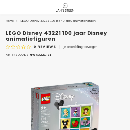
Home
LEGO Disney 43221 100 jaar Disney animatiefiguren
Hoofdmenu / nieuw!
Hoofdmenu 
Hoofdmenu 
botanicals 
botanicals 
Nieuw!
LEGO Disney 43221 100 jaar Disney
avatar / i
avat
friends / h
animatiefiguren
0
REVIEWS
Je beoordeling toevoegen
Architecture
ARTIKELCODE
NW43221-01
Peppa
Harry
Pokemon
Harry
Editions
Loone
Batman
Vidiyo
City
Marve
Classic