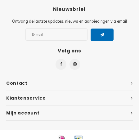
Nieuwsbrief
Super
Minifiguren
Ontvang de laatste updates, nieuws en aanbiedingen via email
Super
Minions
Disney
Ninjago
Volg ons
Disney
Overwatch
Minif
Speed Champions
Contact
The L
Star Wars
Klantenservice
Batma
Super Heroes
Mijn account
Batma
Super Mario
Dunge
Technic