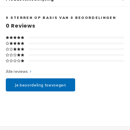
Disney
Minifi
Dots
0
STERREN OP BASIS VAN
0
BEOORDELINGEN
0
Reviews
Minifi
Duplo
DC Su
Exclusive
Marve
Friends
The M
Alle reviews
Harry Potter
Je beoordeling toevoegen
Super
Hidden Side
Super
Ideas
Super
Jurassic World
Super
Minecraft