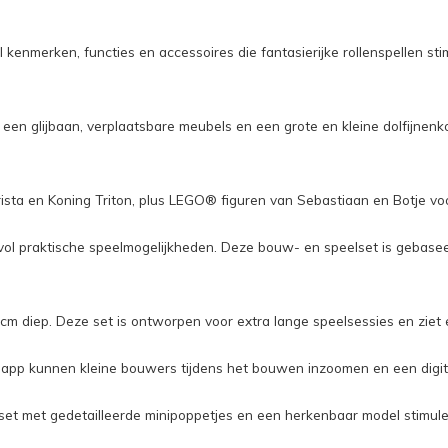
 kenmerken, functies en accessoires die fantasierijke rollenspellen s
 een glijbaan, verplaatsbare meubels en een grote en kleine dolfijnen
ista en Koning Triton, plus LEGO® figuren van Sebastiaan en Botje voo
vol praktische speelmogelijkheden. Deze bouw- en speelset is gebasee
 cm diep. Deze set is ontworpen voor extra lange speelsessies en ziet 
 app kunnen kleine bouwers tijdens het bouwen inzoomen en een digita
t met gedetailleerde minipoppetjes en een herkenbaar model stimulee