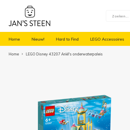
Home
Nieuw!
Hard to Find
LEGO Accessoires
Home
LEGO Disney 43207 Ariël's onderwaterpaleis