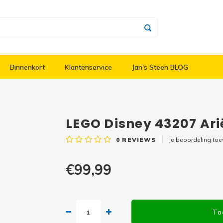
Binnenkort
Klantenservice
Jan's Steen BLOG
LEGO Disney 43207 Ari
0
REVIEWS
Je beoordeling to
€99,99
To