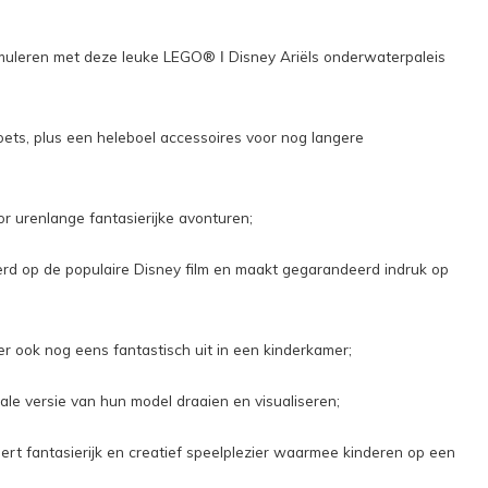
timuleren met deze leuke LEGO® ǀ Disney Ariëls onderwaterpaleis
koets, plus een heleboel accessoires voor nog langere
r urenlange fantasierijke avonturen;
rd op de populaire Disney film en maakt gegarandeerd indruk op
er ook nog eens fantastisch uit in een kinderkamer;
le versie van hun model draaien en visualiseren;
rt fantasierijk en creatief speelplezier waarmee kinderen op een