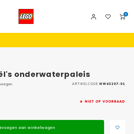
0
ël's onderwaterpaleis
evoegen
ARTIKELCODE
NW43207-01
NIET OP VOORRAAD
evoegen aan winkelwagen