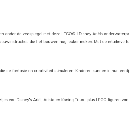
ren onder de zeespiegel met deze LEGO® ǀ Disney Ariëls onderwaterpa
e bouwinstructies die het bouwen nog leuker maken. Met de intuïtieve 
ie de fantasie en creativiteit stimuleren. Kinderen kunnen in hun eent
es van Disney's Ariël, Arista en Koning Triton, plus LEGO figuren van