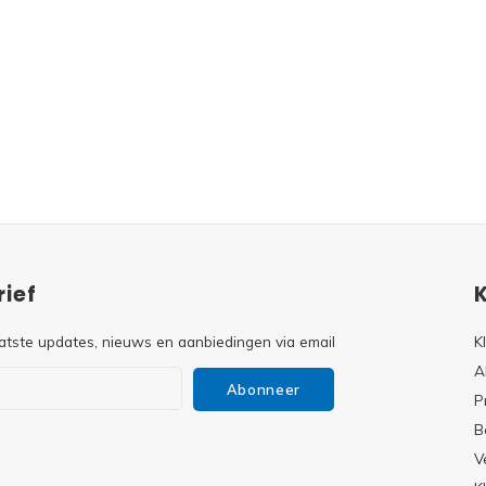
ief
atste updates, nieuws en aanbiedingen via email
K
A
Abonneer
P
B
V
s