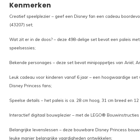
Kenmerken
Creatief speelplezier – geef een Disney fan een cadeau boordevol
(43207) set;
Wat zit er in de doos? – deze 498-delige set bevat een paleis met
speelsessies;
Bekende personages – deze set bevat minipoppetjes van Ariël, Ar
Leuk cadeau voor kinderen vanaf 6 jaar – een hoogwaardige set 
Disney Princess fans;
Speelse details – het paleis is ca. 28 cm hoog, 31 cm breed en 12
Interactief digitaal bouwplezier – met de LEGO® Bouwinstructies
Belangrijke levenslessen – deze bouwbare Disney Princess bouwse
leuke manier belangrijke vaardigheden ontwikkelen;