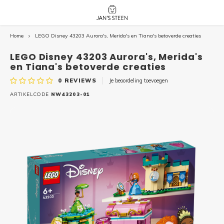
Home
LEGO Disney 43203 Aurora's, Merida's en Tiana's betoverde creaties
Hoofdmenu / nieuw!
Hoofdmenu 
Hoofdmenu 
botanicals 
botanicals 
Nieuw!
LEGO Disney 43203 Aurora's, Merida's
avatar / i
avat
friends / h
en Tiana's betoverde creaties
0
REVIEWS
Je beoordeling toevoegen
Architecture
ARTIKELCODE
NW43203-01
Peppa
Harry
Pokemon
Harry
Editions
Loone
Batman
Vidiyo
City
Marve
Classic