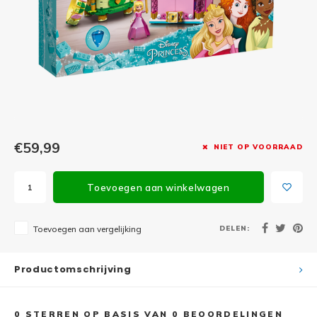
Minifi
Botanicals
Minifi
Gabby's Dollhouse
Minifi
Animal Crossing
Minifi
DREAMZzz
Minifi
€59,99
NIET OP VOORRAAD
Sonic the Hedgehog
Minifi
Avatar
Toevoegen aan winkelwagen
Minifi
ICONS™
DELEN:
Toevoegen aan vergelijking
Minifi
Creator 3 in 1
Productomschrijving
Minifi
Creator Expert
0
STERREN OP BASIS VAN
0
BEOORDELINGEN
Minifi