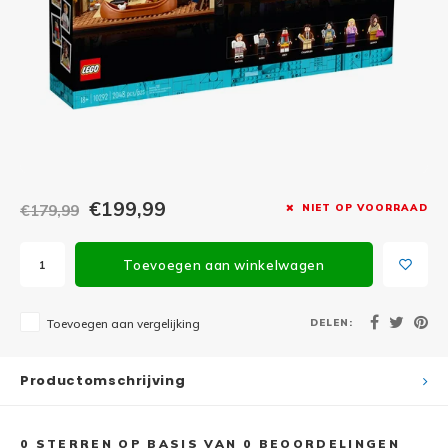
Minifi
Botanicals
Minifi
Gabby's Dollhouse
Minifi
Animal Crossing
Minifi
DREAMZzz
Minifi
€199,99
€179,99
NIET OP VOORRAAD
Sonic the Hedgehog
Minifi
Avatar
Toevoegen aan winkelwagen
Minifi
ICONS™
DELEN:
Toevoegen aan vergelijking
Minifi
Creator 3 in 1
Productomschrijving
Minifi
Creator Expert
0
STERREN OP BASIS VAN
0
BEOORDELINGEN
Minifi