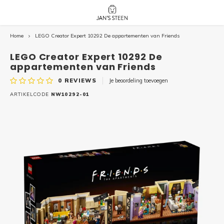
Home
LEGO Creator Expert 10292 De appartementen van Friends
Hoofdmenu / nieuw!
Hoofdmenu 
Hoofdmenu 
botanicals 
botanicals 
Nieuw!
LEGO Creator Expert 10292 De
avatar / i
avat
friends / h
appartementen van Friends
0
REVIEWS
Je beoordeling toevoegen
Architecture
ARTIKELCODE
NW10292-01
Peppa
Harry
Pokemon
Harry
Editions
Loone
Batman
Vidiyo
City
Marve
Classic