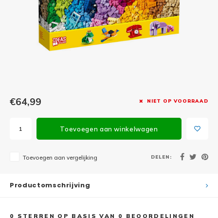
Minifi
Botanicals
Minifi
Gabby's Dollhouse
Minifi
Animal Crossing
Minifi
DREAMZzz
Minifi
€64,99
NIET OP VOORRAAD
Sonic the Hedgehog
Minifi
Avatar
Toevoegen aan winkelwagen
Minifi
ICONS™
DELEN:
Toevoegen aan vergelijking
Minifi
Creator 3 in 1
Productomschrijving
Minifi
Creator Expert
0
STERREN OP BASIS VAN
0
BEOORDELINGEN
Minifi