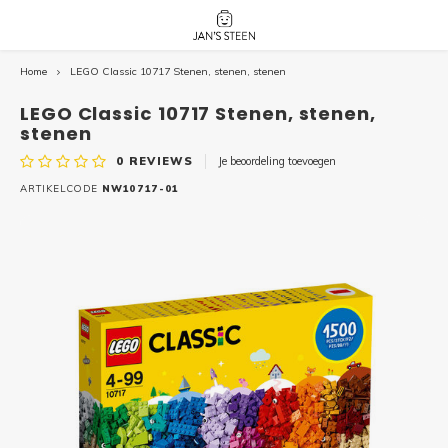
Home
LEGO Classic 10717 Stenen, stenen, stenen
Hoofdmenu / nieuw!
Hoofdmenu 
Hoofdmenu 
botanicals 
botanicals 
Nieuw!
LEGO Classic 10717 Stenen, stenen,
avatar / i
avat
friends / h
stenen
0
REVIEWS
Je beoordeling toevoegen
Architecture
ARTIKELCODE
NW10717-01
Peppa
Harry
Pokemon
Harry
Editions
Loone
Batman
Vidiyo
City
Marve
Classic